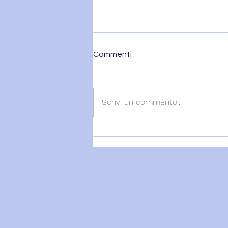
Commenti
Scrivi un commento...
VENERE IN BILANCIA – 6
agosto