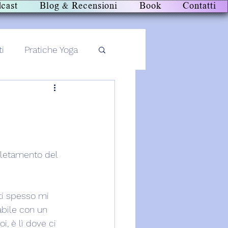
cast
Blog & Recensioni
Book
Contatti
ti
Pratiche Yoga
pletamento del 
ti spesso mi 
abile con un 
i, è lì dove ci 