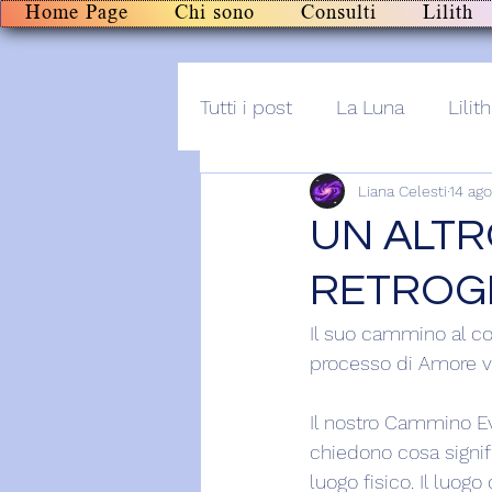
Home Page
Chi sono
Consulti
Lilith
Tutti i post
La Luna
Lilith
Liana Celesti
14 ag
Altro
Post+audio
Li
UN ALTR
RETROG
Il suo cammino al co
processo di Amore ve
Il nostro Cammino Ev
chiedono cosa signif
luogo fisico. Il luogo