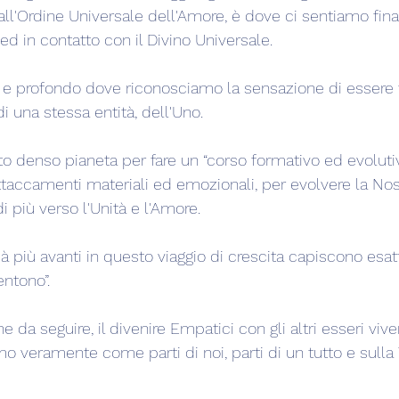
 all'Ordine Universale dell'Amore, è dove ci sentiamo fin
ed in contatto con il Divino Universale.
o e profondo dove riconosciamo la sensazione di essere tu
di una stessa entità, dell'Uno.
o denso pianeta per fare un “corso formativo ed evoluti
 attaccamenti materiali ed emozionali, per evolvere la No
di più verso l'Unità e l'Amore.
à più avanti in questo viaggio di crescita capiscono es
entono”.
one da seguire, il divenire Empatici con gli altri esseri viv
mo veramente come parti di noi, parti di un tutto e sull