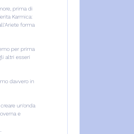
more, prima di 
erita Karmica: 
ll'Ariete forma 
remo per prima 
 altri esseri 
remo davvero in 
 creare un'onda 
governa e 
.