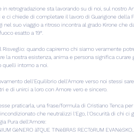
 in retrogradazione sta lavorando su di noi, sul nostro A
i e ci chiede di completare il lavoro di Guarigione della F
 nel suo viaggio a ritroso incontra al grado Kirone che da
 fuoco esatto a 19°.
o il Risveglio: quando capiremo chi siamo veramente pot
e la nostra esistenza, anima e persona significa curare gli
 quelli intorno a noi.  
trovamento dell'Equilibrio dell'Amore verso noi stessi sa
tri e di unirci a loro con Amore vero e sincero.
esse praticarla, una frase/formula di Cristiano Tenca per
ncondizionato che neutralizzi l'Ego, l'Oscurità di chi ci 
rgia Pura dell'Amore:
IUM GèNERO àTQUE TINèBRAS RECTòRUM EVANèSKO...