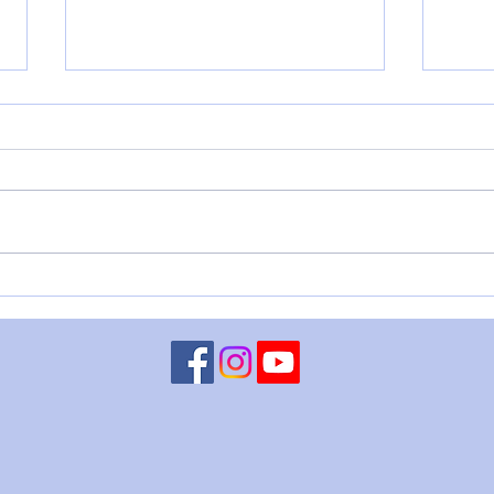
LUNA CONGIUNTA A
MART
CHIRONE RETROGRADO - 5
– 4 
agosto