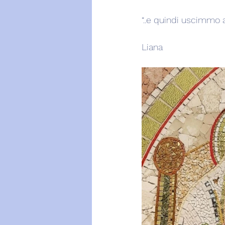
“..e quindi uscimmo a 
Liana  