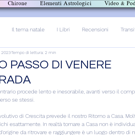
Chirone
Elementi Astrologici
Video & Pod
Il tema natale
I Libri
Recensioni
Transi
o 2023
Tempo di lettura: 2 min
lith+
O PASSO DI VENERE
RADA
ntrario procede lento e inesorabile, avanti verso il com
rso se stessi.
olutivo di Crescita prevede il nostro Ritorno a Casa. Mol
ichi esattamente. In realtà tornare a Casa non è individu
 d'origine da ritrovare e raggiungere è un luogo dentro di no