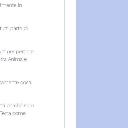
almente in 
tti parte di 
vo” per perdere 
stra Anima e 
attamente cosa 
enti perché solo 
a Terra come 