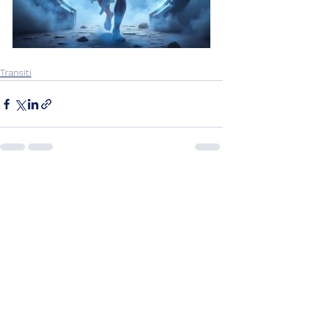
Transiti
Mostra tutti
Post recenti