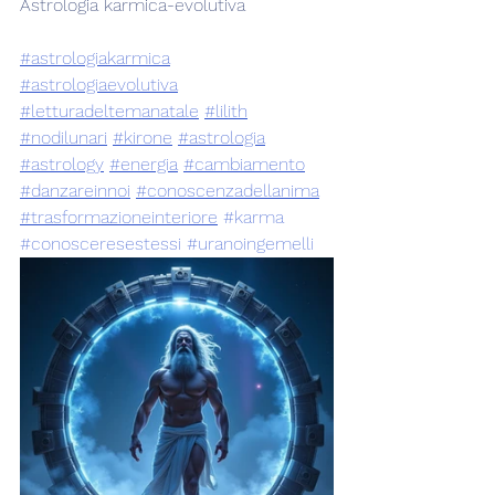
Astrologia karmica-evolutiva
#astrologiakarmica
#astrologiaevolutiva
#letturadeltemanatale
#lilith
#nodilunari
#kirone
#astrologia
#astrology
#energia
#cambiamento
#danzareinnoi
#conoscenzadellanima
#trasformazioneinteriore
#karma
#conosceresestessi
#uranoingemelli