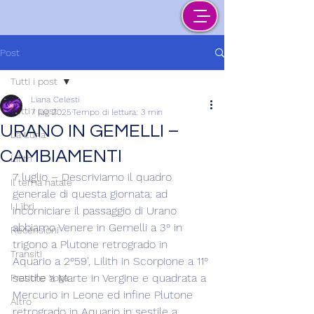
Post
Tutti i post
Liana Celesti
Tutti i post
7 lug 2025
Tempo di lettura: 3 min
URANO IN GEMELLI –
La Luna
CAMBIAMENTI
Lilith
7 luglio – Descriviamo il quadro 
Il tema natale
generale di questa giornata: ad 
I Libri
incorniciare il passaggio di Urano 
abbiamo Venere in Gemelli a 3° in 
Recensioni
trigono a Plutone retrogrado in 
Transiti
Aquario a 2°59', Lilith in Scorpione a 11° 
sestile a Marte in Vergine e quadrata a 
Pratiche Yoga
Mercurio in Leone ed infine Plutone 
Altro
retrogrado in Aquario in sestile a 