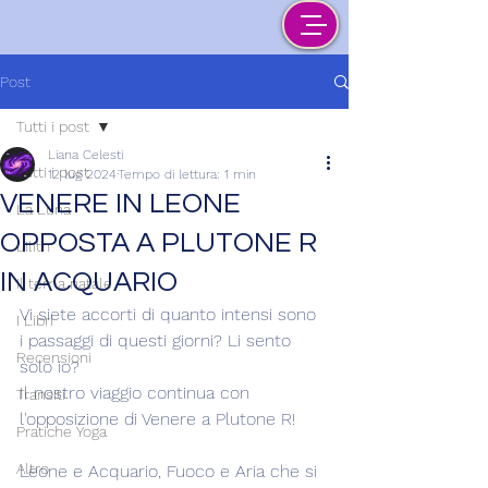
Post
Tutti i post
Liana Celesti
Tutti i post
12 lug 2024
Tempo di lettura: 1 min
VENERE IN LEONE
La Luna
OPPOSTA A PLUTONE R
Lilith
IN ACQUARIO
Il tema natale
Vi siete accorti di quanto intensi sono 
I Libri
i passaggi di questi giorni? Li sento 
Recensioni
solo io?
Il nostro viaggio continua con 
Transiti
l'opposizione di Venere a Plutone R!
Pratiche Yoga
Altro
Leone e Acquario, Fuoco e Aria che si 