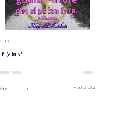
Post+audio
Lilith+
Altro
Mostra tutti
Post recenti