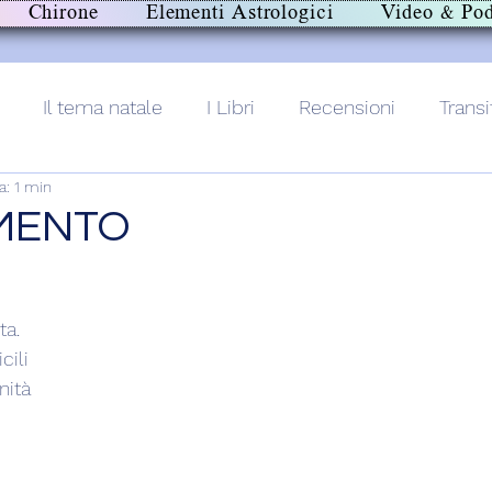
Chirone
Elementi Astrologici
Video & Pod
Il tema natale
I Libri
Recensioni
Transi
a: 1 min
lith+
MENTO
ta.
cili
nità