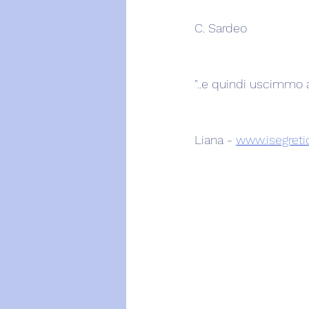
C. Sardeo
"..e quindi uscimmo a 
Liana - 
www.isegretid