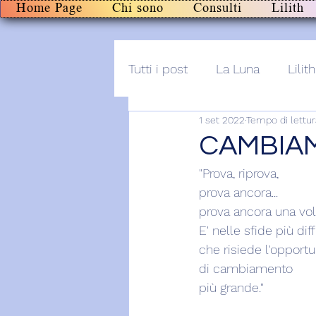
Home Page
Chi sono
Consulti
Lilith
Tutti i post
La Luna
Lilith
1 set 2022
Tempo di lettur
Altro
Post+audio
Li
CAMBIA
"Prova, riprova,
prova ancora...
prova ancora una vol
E' nelle sfide più diffi
che risiede l'opportu
di cambiamento
più grande."