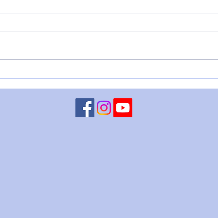
L'Imperatore Adriano
🌑 O
DEL
DIR