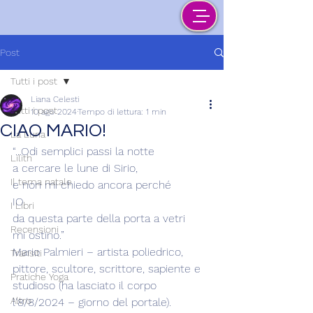
Post
Tutti i post
Liana Celesti
Tutti i post
10 ago 2024
Tempo di lettura: 1 min
CIAO MARIO!
La Luna
“...Odi semplici passi la notte
Lilith
a cercare le lune di Sirio,
Il tema natale
e non mi chiedo ancora perché
IO
I Libri
da questa parte della porta a vetri
Recensioni
mi ostino.”
Mario Palmieri – artista poliedrico, 
Transiti
pittore, scultore, scrittore, sapiente e 
Pratiche Yoga
studioso (ha lasciato il corpo 
Altro
l'8/8/2024 – giorno del portale).