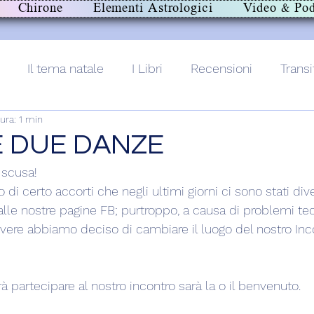
Chirone
Elementi Astrologici
Video & Pod
Il tema natale
I Libri
Recensioni
Transi
ura: 1 min
lith+
E DUE DANZE
scusa! 
o di certo accorti che negli ultimi giorni ci sono stati dive
dalle nostre pagine FB; purtroppo, a causa di problemi te
lvere abbiamo deciso di cambiare il luogo del nostro Inc
 partecipare al nostro incontro sarà la o il benvenuto.