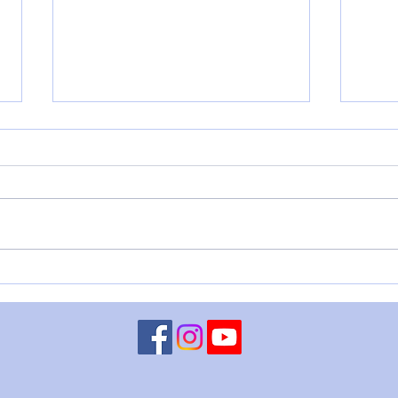
L'Imperatore Adriano
🌑 O
DEL
DIR