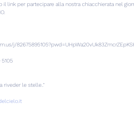
 il link per partecipare alla nostra chiacchierata nel gio
O.
zoom.us/j/82675895105?pwd=UHpWa20vUk83ZmcrZEpK
9 5105
 riveder le stelle.."
elcielo.it