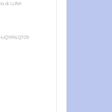
rno di LUNA 
SHJQYXNLQT09