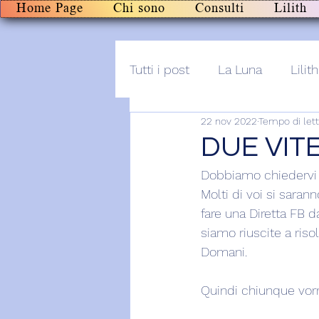
Home Page
Chi sono
Consulti
Lilith
Tutti i post
La Luna
Lilith
22 nov 2022
Tempo di lett
Altro
Post+audio
Li
DUE VIT
Dobbiamo chiedervi 
Molti di voi si sarann
fare una Diretta FB 
siamo riuscite a riso
Domani. 
Quindi chiunque vorrà