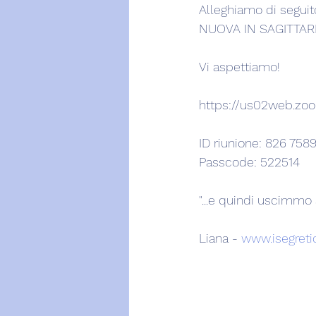
Alleghiamo di seguito
NUOVA IN SAGITTARI
Vi aspettiamo!
https://us02web.
ID riunione: 826 758
Passcode: 522514 
"...e quindi uscimmo a
Liana - 
www.isegretid