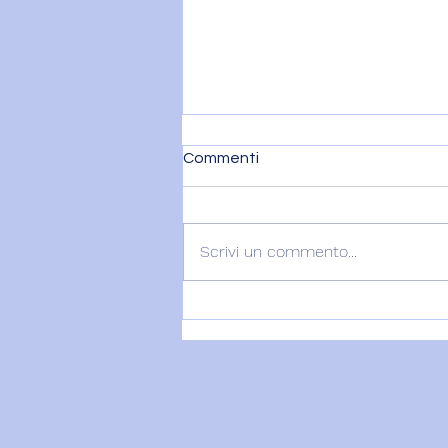
Commenti
Scrivi un commento...
22 Luglio - Il Sacro Femminile