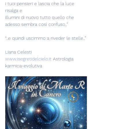
i tuoi pensieri e lascia che la luce 
risalga e
illumini di nuovo tutto quello che 
adesso sembra così confuso..”
“..e quindi uscimmo a riveder le stelle..”
Liana Celesti
www.isegretidelcielo.it
 Astrologia 
karmica-evolutiva