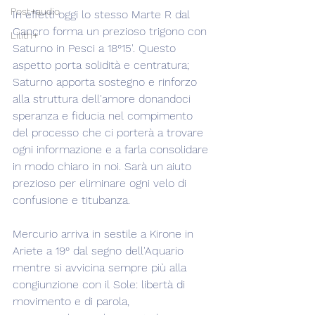
Post+audio
In effetti oggi lo stesso Marte R dal 
Cancro forma un prezioso trigono con 
Lilith+
Saturno in Pesci a 18°15'. Questo 
aspetto porta solidità e centratura; 
Saturno apporta sostegno e rinforzo 
alla struttura dell'amore donandoci 
speranza e fiducia nel compimento 
del processo che ci porterà a trovare 
ogni informazione e a farla consolidare 
in modo chiaro in noi. Sarà un aiuto 
prezioso per eliminare ogni velo di 
confusione e titubanza.
Mercurio arriva in sestile a Kirone in 
Ariete a 19° dal segno dell'Aquario 
mentre si avvicina sempre più alla 
congiunzione con il Sole: libertà di 
movimento e di parola, 