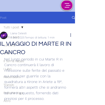
Post
Tutti i post
Liana Celesti
Tutti i post
8 feb 2025
Tempo di lettura: 1 min
IL VIAGGIO DI MARTE R IN
La Luna
CANCRO
Lilith
Nel lungo periodo in cui Marte R in 
Il tema natale
Cancro continuerà il lavoro di 
I Libri
riflessione sulle ferite del passato e 
sui modi per guarirle con la 
Recensioni
quadratura a Kirone in Ariete a 19°, 
Transiti
formerà altri aspetti che si andranno 
ad unire a questo, fornendo dati 
Pratiche Yoga
preziosi per il processo.
Altro