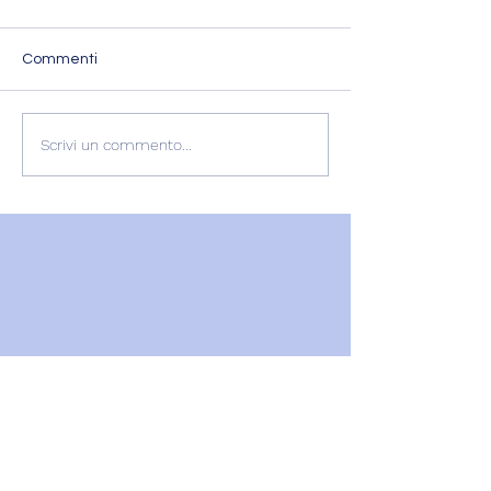
Commenti
L'ESPERIENZA DI
RECENSIONE
Scrivi un commento...
GABRIELLA
GABRIELLA