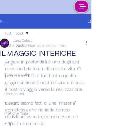
Post
Tutti i post
Liana Celesti
Tutti i post
5 giu 2024
Tempo di lettura: 1 min
IL VIAGGIO INTERIORE
La Luna
Andare in profondità è uno degli atti 
Lilith
necessari da fare nella nostra vita. Ci 
Il tema natale
permette di tirar fuori tutto quello 
che impedisce il nostro fluire e blocca 
I Libri
il nostro viaggio verso la realizzazione.
Recensioni
Dentro siamo fatti di una “materia” 
Transiti
complessa che richiede tempo, 
Pratiche Yoga
dedizione, ascolto, comprensione e 
Altro
soprattutto ricerca.