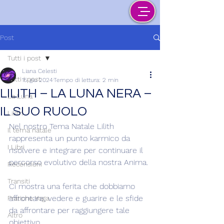
Post
Tutti i post
Liana Celesti
Tutti i post
15 giu 2024
Tempo di lettura: 2 min
LILITH – LA LUNA NERA –
La Luna
IL SUO RUOLO
Lilith
Nel nostro Tema Natale Lilith 
Il tema natale
rappresenta un punto karmico da 
I Libri
risolvere e integrare per continuare il 
percorso evolutivo della nostra Anima.
Recensioni
Transiti
Ci mostra una ferita che dobbiamo 
affrontare, vedere e guarire e le sfide 
Pratiche Yoga
da affrontare per raggiungere tale 
Altro
obiettivo.