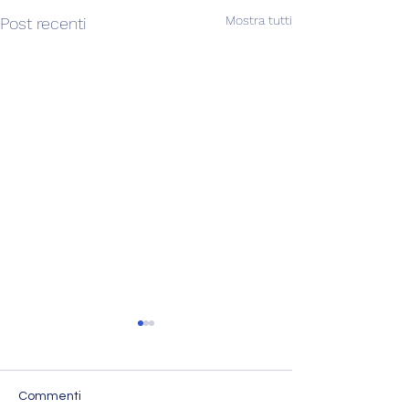
Mostra tutti
Post recenti
LILITH LA RIBE
30 agosto – Nel g
segue la congiunz
Commenti