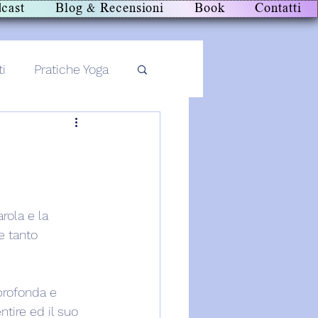
cast
Blog & Recensioni
Book
Contatti
ti
Pratiche Yoga
rola e la 
e tanto 
profonda e 
tire ed il suo 