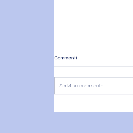
Commenti
Scrivi un commento...
VENERE IN BILANCIA – 6
agosto