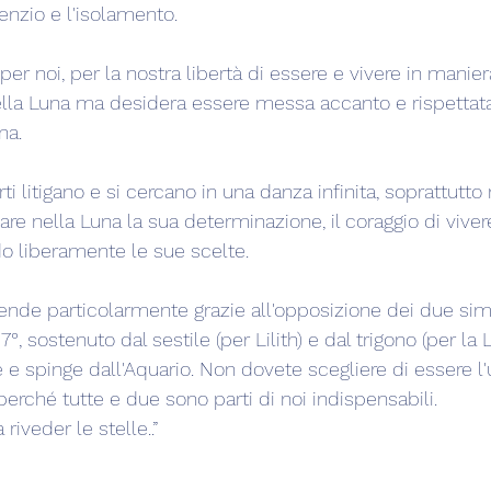
lenzio e l'isolamento.
è per noi, per la nostra libertà di essere e vivere in manier
ella Luna ma desidera essere messa accanto e rispettata 
na.
ti litigano e si cercano in una danza infinita, soprattutto
liare nella Luna la sua determinazione, il coraggio di vive
o liberamente le sue scelte.
cende particolarmente grazie all'opposizione dei due sim
7°, sostenuto dal sestile (per Lilith) e dal trigono (per la
e spinge dall'Aquario. Non dovete scegliere di essere l'u
erché tutte e due sono parti di noi indispensabili.
riveder le stelle..”