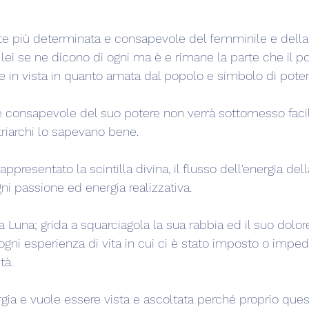
rte più determinata e consapevole del femminile e della 
Di lei se ne dicono di ogni ma è e rimane la parte che il p
 in vista in quanto amata dal popolo e simbolo di poter
 consapevole del suo potere non verrà sottomesso faci
triarchi lo sapevano bene.
ppresentato la scintilla divina, il flusso dell'energia della
ni passione ed energia realizzativa.
la Luna; grida a squarciagola la sua rabbia ed il suo dolo
gni esperienza di vita in cui ci è stato imposto o impedi
tà.
ergia e vuole essere vista e ascoltata perché proprio ques