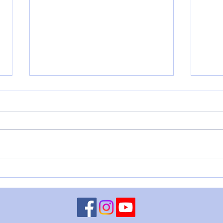
LUNA CONGIUNTA A
MART
CHIRONE RETROGRADO - 5
– 4 
agosto