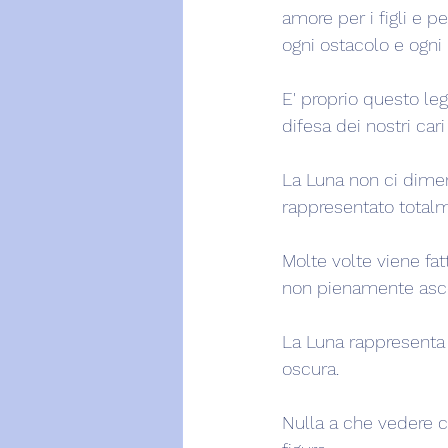
amore per i figli e p
ogni ostacolo e ogni
E' proprio questo le
difesa dei nostri ca
La Luna non ci dimen
rappresentato total
Molte volte viene fat
non pienamente asco
La Luna rappresenta l
oscura.
Nulla a che vedere co