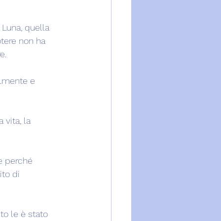
Luna, quella 
otere non ha 
e.
lmente e 
 vita, la 
re perché 
to di 
to le è stato 