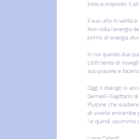
tolto e imposto: il si
Il suo urlo in verità 
Non odia l'energia d
primo di energia divi
In noi queste due par
Lilith tenta di risveg
suo piacere e facend
Oggi il dialogo si ac
Gemelli-Sagittario al 
Plutone che sostiene 
di viverle entrambe p
“..e quindi uscimmo a 
Liana Celesti