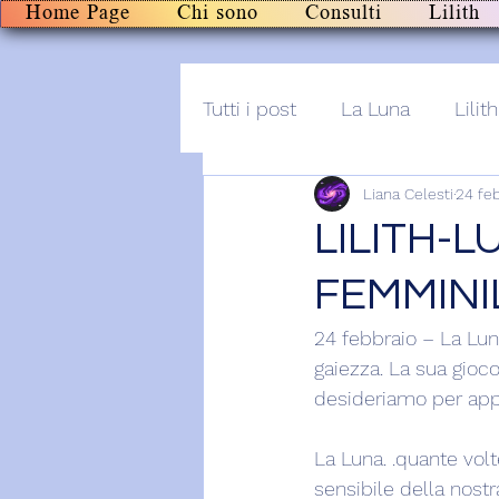
Home Page
Chi sono
Consulti
Lilith
Tutti i post
La Luna
Lilith
Liana Celesti
24 fe
Altro
Post+audio
Li
LILITH-L
FEMMIN
24 febbraio – La Luna
gaiezza. La sua giocos
desideriamo per appa
La Luna. .quante vol
sensibile della nostr