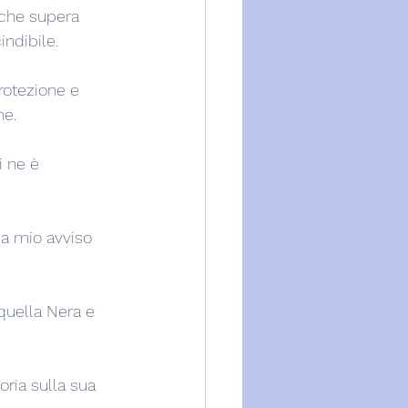
 che supera 
ndibile.
rotezione e 
ne.
 ne è 
 a mio avviso 
quella Nera e 
ria sulla sua 