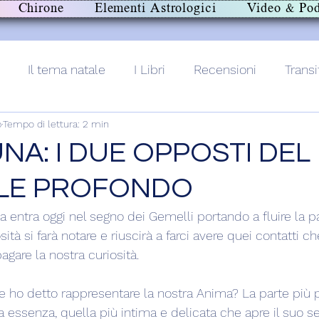
Chirone
Elementi Astrologici
Video & Pod
Il tema natale
I Libri
Recensioni
Transi
b
Tempo di lettura: 2 min
lith+
UNA: I DUE OPPOSTI DEL
ILE PROFONDO
 entra oggi nel segno dei Gemelli portando a fluire la pa
ità si farà notare e riuscirà a farci avere quei contatti ch
gare la nostra curiosità.
te ho detto rappresentare la nostra Anima? La parte più 
a essenza, quella più intima e delicata che apre il suo sen