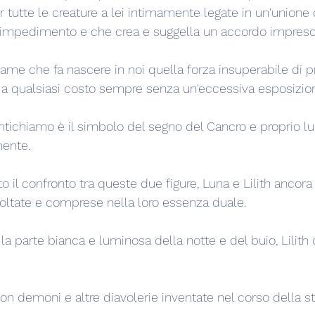
er tutte le creature a lei intimamente legate in un'unione
 impedimento e che crea e suggella un accordo impresci
game che fa nascere in noi quella forza insuperabile di p
ri a qualsiasi costo sempre senza un'eccessiva esposizio
tichiamo è il simbolo del segno del Cancro e proprio lui
mente.
to il confronto tra queste due figure, Luna e Lilith ancora
ltate e comprese nella loro essenza duale.
a parte bianca e luminosa della notte e del buio, Lilith 
n demoni e altre diavolerie inventate nel corso della sto