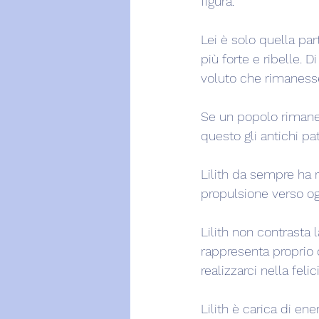
figura.
Lei è solo quella pa
più forte e ribelle. 
voluto che rimanesse
Se un popolo rimane
questo gli antichi pa
Lilith da sempre ha ra
propulsione verso og
Lilith non contrasta 
rappresenta proprio o
realizzarci nella felici
Lilith è carica di en