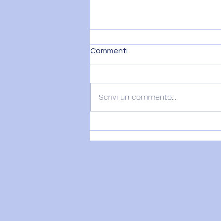
Commenti
Scrivi un commento...
VENERE IN BILANCIA E IL
DITO DI DIO - 7 agosto