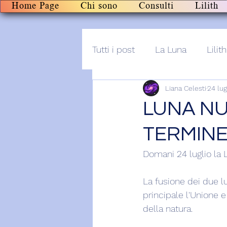
Home Page
Chi sono
Consulti
Lilith
Tutti i post
La Luna
Lilith
Liana Celesti
24 lu
Altro
Post+audio
Li
LUNA NU
TERMINE
Domani 24 luglio la L
La fusione dei due l
principale l'Unione e
della natura.