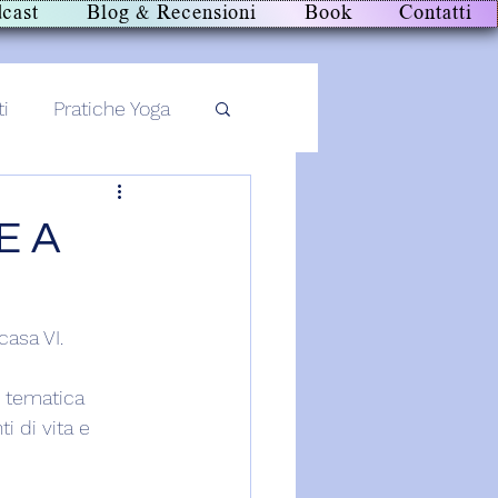
cast
Blog & Recensioni
Book
Contatti
ti
Pratiche Yoga
E A
casa VI.
e tematica 
 di vita e 