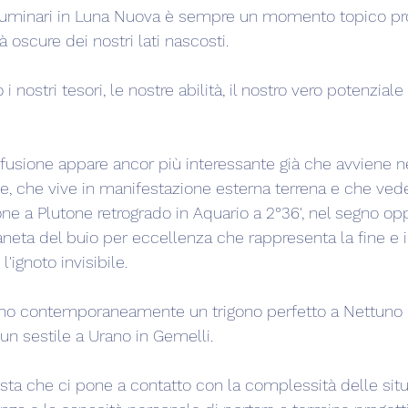
e luminari in Luna Nuova è sempre un momento topico pr
à oscure dei nostri lati nascosti.
 nostri tesori, le nostre abilità, il nostro vero potenziale 
fusione appare ancor più interessante già che avviene n
ne, che vive in manifestazione esterna terrena e che vede
ne a Plutone retrogrado in Aquario a 2°36', nel segno opp
aneta del buio per eccellenza che rappresenta la fine e il
ignoto invisibile.
ano contemporaneamente un trigono perfetto a Nettuno 
e un sestile a Urano in Gemelli.
sta che ci pone a contatto con la complessità delle situ