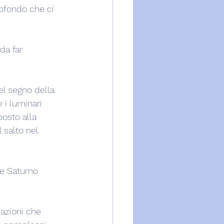
ofondo che ci 
da far 
el segno della 
 i luminari 
osto alla 
 salto nel 
e Saturno 
azioni che 