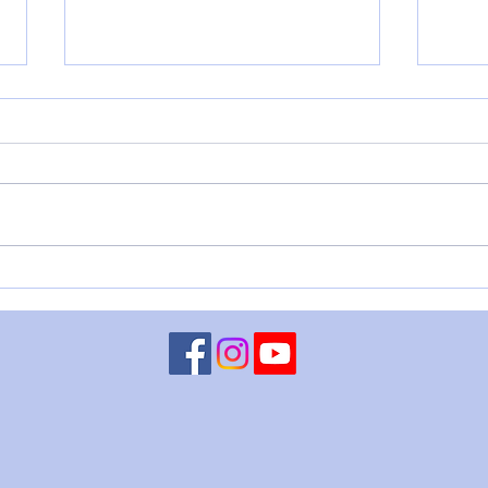
VENERE IN BILANCIA – 6
LUN
agosto
CHI
ago