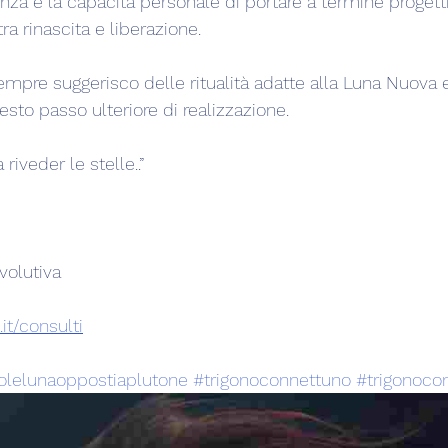
enza e la capacità personale di portare a termine proget
a rinascita e liberazione.
pre suggerisco delle ritualità adatte alla Luna Nuova e 
to passo ulteriore di realizzazione.
riveder le stelle..”
volutiva
it/consulti
olelunaoppostiaplutone
#trigonoconnettuno
#trigonoco