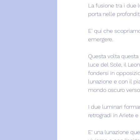
La fusione tra i du
porta nelle profondit
E' qui che scopriamo i
emergere.
Questa volta questa 
luce del Sole, il Leo
fondersi in opposizio
lunazione e con il pi
mondo oscuro verso l'
I due luminari form
retrogradi in Ariete 
E' una lunazione que