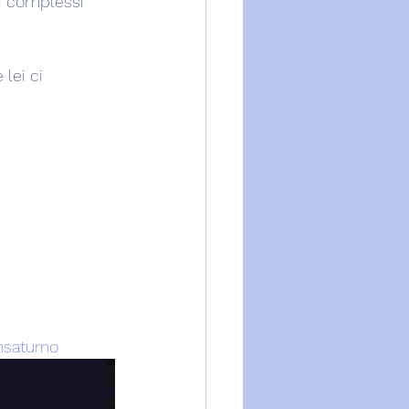
ti complessi 
lei ci 
nsaturno