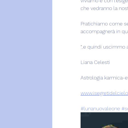
viviamo e con l'esig
che vedranno la nostr
Pratichiamo come sem
accompagnerà in ques
“..e quindi uscimmo a 
Liana Celesti
Astrologia karmica-e
www.isegretidelcielo.
#lunanuovaleone
#s