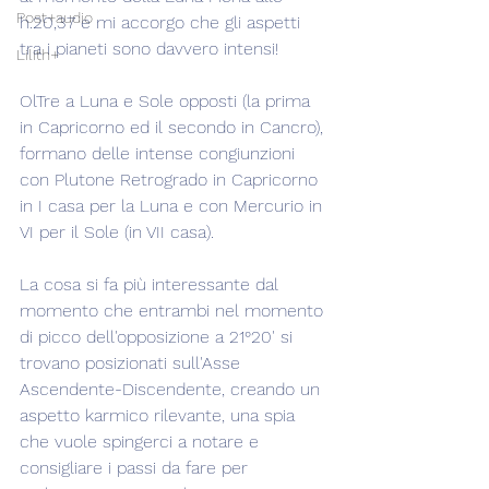
Post+audio
h.20,37 e mi accorgo che gli aspetti 
tra i pianeti sono davvero intensi!
Lilith+
OlTre a Luna e Sole opposti (la prima 
in Capricorno ed il secondo in Cancro), 
formano delle intense congiunzioni 
con Plutone Retrogrado in Capricorno 
in I casa per la Luna e con Mercurio in 
VI per il Sole (in VII casa).
La cosa si fa più interessante dal 
momento che entrambi nel momento 
di picco dell'opposizione a 21°20' si 
trovano posizionati sull'Asse 
Ascendente-Discendente, creando un 
aspetto karmico rilevante, una spia 
che vuole spingerci a notare e 
consigliare i passi da fare per 