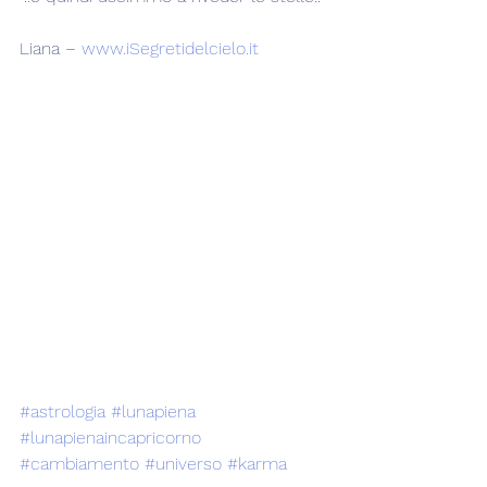
Liana – 
www.iSegretidelcielo.it
#astrologia
#lunapiena
#lunapienaincapricorno
#cambiamento
#universo
#karma