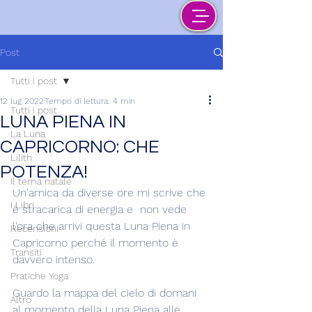
Post
Tutti i post
12 lug 2022
Tempo di lettura: 4 min
Tutti i post
LUNA PIENA IN
La Luna
CAPRICORNO: CHE
Lilith
POTENZA!
Il tema natale
Un'amica da diverse ore mi scrive che 
I Libri
è stracarica di energia e  non vede 
l'ora che arrivi questa Luna Piena in 
Recensioni
Capricorno perché il momento è 
Transiti
davvero intenso.
Pratiche Yoga
Guardo la mappa del cielo di domani 
Altro
al momento della Luna Piena alle 