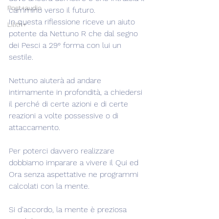
Post+audio
cammino verso il futuro.
In questa riflessione riceve un aiuto 
Lilith+
potente da Nettuno R che dal segno 
dei Pesci a 29° forma con lui un 
sestile.
Nettuno aiuterà ad andare 
intimamente in profondità, a chiedersi 
il perché di certe azioni e di certe 
reazioni a volte possessive o di 
attaccamento.
Per poterci davvero realizzare 
dobbiamo imparare a vivere il Qui ed 
Ora senza aspettative ne programmi 
calcolati con la mente.
Si d'accordo, la mente è preziosa 