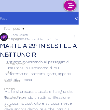
Post
Tutti i post
Liana Celesti
Tutti i post
19 lug 2024
Tempo di lettura: 1 min
MARTE A 29° IN SESTILE A
La Luna
NETTUNO R
Lilith
Ci stiamo avvicinando al passaggio di 
Il tema natale
Luna Piena in Capricorno di cui 
I Libri
parleremo nei prossimi giorni, appena 
rientrata a casa.
Recensioni
Transiti
Marte si prepara a lasciare il segno del 
Toro compiendo un'ultima riflessione 
Pratiche Yoga
su cosa ha costruito e su cosa invece 
Altro
deve ancora demolire e che intralcia il 