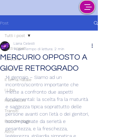
Post
Tutti i post
Liana Celesti
Tutti i post
14 gen
Tempo di lettura: 2 min
MERCURIO OPPOSTO A
La Luna
GIOVE RETROGRADO
Lilith
14 gennaio – Siamo ad un 
Il tema natale
incontro/scontro importante che 
I Libri
mette a confronto due aspetti 
fondamentali: la scelta fra la maturità 
Recensioni
e saggezza tipica soprattutto delle 
Transiti
persone avanti con l'età o dei genitori, 
accompagnate da serietà e 
Pratiche Yoga
pesantezza, e la freschezza, 
Altro
leggerezza, goliardia simpatica e 