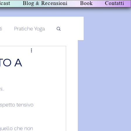
cast
Blog & Recensioni
Book
Contatti
ti
Pratiche Yoga
TO A
i.
spetto tensivo 
quello che non 