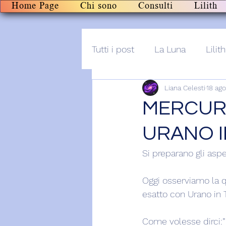
Home Page
Chi sono
Consulti
Lilith
Tutti i post
La Luna
Lilith
Liana Celesti
18 ag
Altro
Post+audio
Li
MERCURI
URANO I
Si preparano gli asp
Oggi osserviamo la q
esatto con Urano in 
Come volesse dirci:”