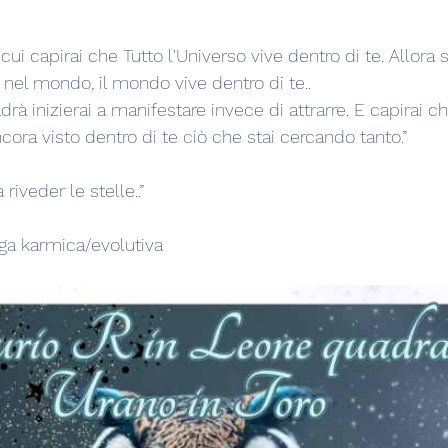
 cui capirai che Tutto l'Universo vive dentro di te. Allora
el mondo, il mondo vive dentro di te..
à inizierai a manifestare invece di attrarre. E capirai c
ncora visto dentro di te ciò che stai cercando tanto.”
riveder le stelle..”
oga karmica/evolutiva