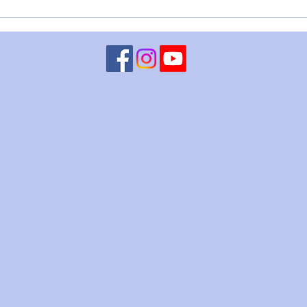
VENERE IN BILANCIA – 6
LUN
agosto
CHI
ago