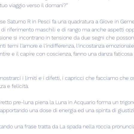
 tuo viaggio verso il domani?”
 Saturno R in Pesci fa una quadratura a Giove in Gemell
 di riferimento maschili e di rango ma anche aspetti opp
sione si incontrano in tensione da due segni che posson
anti temi l'amore e l'indifferenza, l'incostanza emozionale
entire e il capire con coscienza, fanno una danza faticosa e
trarci i limiti e i difetti, i capricci che facciamo che o
a e felicità.
retto pre-luna piena la Luna in Acquario forma un trigon
5° apportando una dose di energia ed una spinta di giustizi
tando una frase tratta da La spada nella roccia pronunc