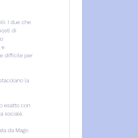
i. I due che 
osti di 
o 
 e 
 difficile per 
stacolano la 
o esatto con 
a sociale.
iata da Mago 