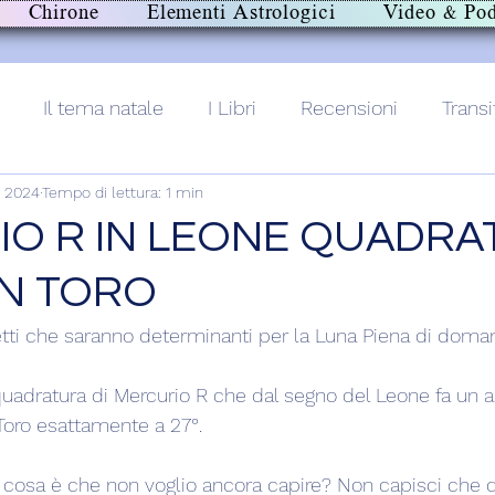
Chirone
Elementi Astrologici
Video & Pod
Il tema natale
I Libri
Recensioni
Transi
o 2024
Tempo di lettura: 1 min
lith+
O R IN LEONE QUADRA
N TORO
etti che saranno determinanti per la Luna Piena di doman
uadratura di Mercurio R che dal segno del Leone fa un a
Toro esattamente a 27°.
 cosa è che non voglio ancora capire? Non capisci che 