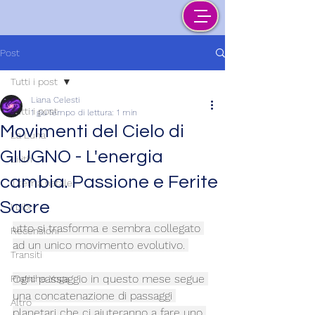
Post
Tutti i post
Liana Celesti
Tutti i post
1 giu
Tempo di lettura: 1 min
Movimenti del Cielo di
La Luna
GIUGNO - L'energia
Lilith
cambia. Passione e Ferite
Il tema natale
Sacre
I Libri
utto si trasforma e sembra collegato 
Recensioni
ad un unico movimento evolutivo. 
Transiti
Ogni passaggio in questo mese segue 
Pratiche Yoga
una concatenazione di passaggi 
Altro
planetari che ci aiuteranno a fare uno 