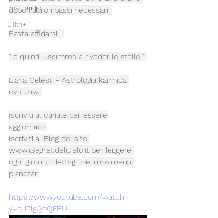
Post+audio
dopo l'altro i passi necessari. 
Lilith+
Basta affidarsi... 
"..e quindi uscimmo a riveder le stelle.." 
Liana Celesti - Astrologia karmica 
evolutiva 
Iscriviti al canale per essere 
aggiornato 
Iscriviti al Blog del sito 
www.iSegretidelCielo.it
 per leggere 
ogni giorno i dettagli dei movimenti 
planetari
https://www.youtube.com/watch?
v=qJPlgQoQEBU