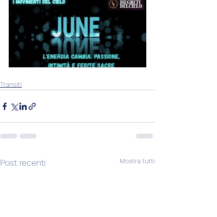
Transiti
Mostra tutti
Post recenti