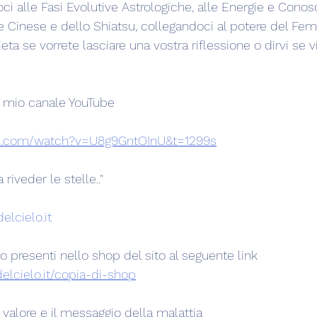
i alle Fasi Evolutive Astrologiche, alle Energie e Conos
e Cinese e dello Shiatsu, collegandoci al potere del Fem
a se vorrete lasciare una vostra riflessione o dirvi se vi
ul mio canale YouTube
be.com/watch?v=U8g9GntOInU&t=1299s
riveder le stelle.."
elcielo.it
ono presenti nello shop del sito al seguente link
delcielo.it/copia-di-shop
il valore e il messaggio della malattia