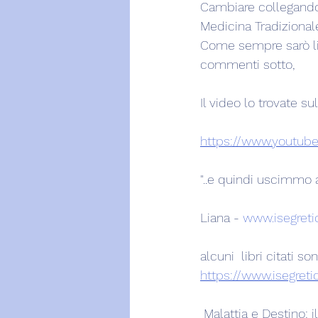
Cambiare collegandoc
Medicina Tradizional
Come sempre sarò liet
commenti sotto,
Il video lo trovate s
https://www.youtu
"..e quindi uscimmo a 
Liana - 
www.isegretid
alcuni  libri citati s
https://www.isegreti
 Malattia e Destino: 