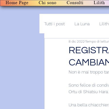
Home Page
Chi sono
Consulti
Lilith
Tutti i post
La Luna
Lilith
8 dic 2022
Tempo di lettur
Altro
Post+audio
Li
REGISTR
CAMBIA
Non è mai troppo tard
Sono felice di condiv
Ortu di Shiatsu Hara.
Una bella chiacchiera