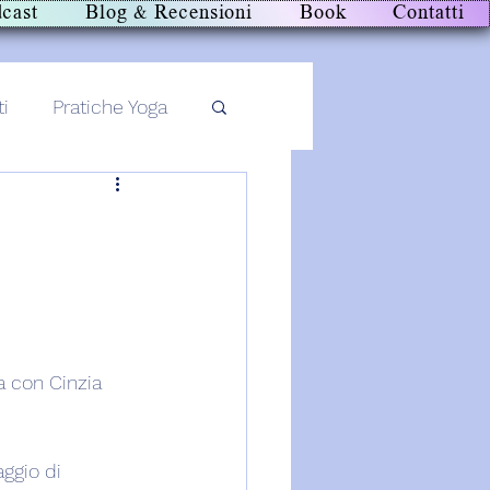
cast
Blog & Recensioni
Book
Contatti
ti
Pratiche Yoga
a con Cinzia 
ggio di 