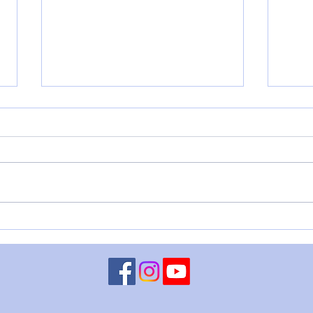
AUGURI DI BUON NATALE!
BUO
Siamo alle ultime battute di
Ascol
questo 2024 che presto lascerà
http
il passo; ne parleremo nei
?v=7
prossimi giorni e analizzeremo
insieme i momenti e...