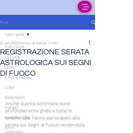
Post
Tutti i post
12 set 2022
Tempo di lettura: 1 min
Tutti i post
REGISTRAZIONE SERATA
La Luna
ASTROLOGICA SUI SEGNI
Lilith
DI FUOCO
Il tema natale
I Libri
Recensioni
Anche questa settimana sono 
Transiti
profondamente grata a tutte le 
amiche che hanno partecipato alla 
Pratiche Yoga
serata sui Segni di Fuoco rendendola 
Altro
speciale.