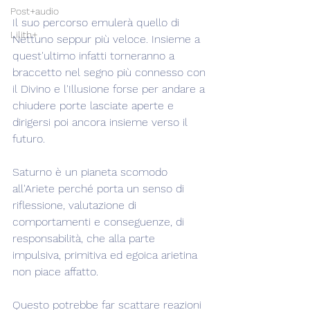
Post+audio
Il suo percorso emulerà quello di 
Lilith+
Nettuno seppur più veloce. Insieme a 
quest'ultimo infatti torneranno a 
braccetto nel segno più connesso con 
il Divino e l'Illusione forse per andare a 
chiudere porte lasciate aperte e 
dirigersi poi ancora insieme verso il 
futuro.
Saturno è un pianeta scomodo 
all'Ariete perché porta un senso di 
riflessione, valutazione di 
comportamenti e conseguenze, di 
responsabilità, che alla parte 
impulsiva, primitiva ed egoica arietina 
non piace affatto.
Questo potrebbe far scattare reazioni 