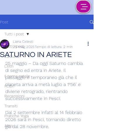
Post
Tutti i post
Liana Celesti
Tutti i post
25 mag 2025
Tempo di lettura: 2 min
SATURNO IN ARIETE
La Luna
25 maggio – Da oggi Saturno cambia 
Lilith
di segno ed entra in Ariete. Il 
Il tema natale
passaggio è temporaneo già che il 
pianeta arriva a metà luglio a 1°56' e 
I Libri
diviene retrogrado, rientrando 
Recensioni
successivamente in Pesci.
Transiti
Dal 2 settembre infatti al 14 febbraio 
Pratiche Yoga
2026 sarà in Pesci, tornando diretto 
Altro
già dal 28 novembre.