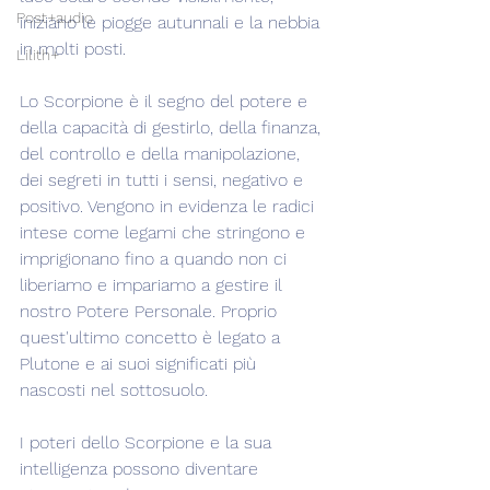
Post+audio
iniziano le piogge autunnali e la nebbia 
in molti posti.
Lilith+
Lo Scorpione è il segno del potere e 
della capacità di gestirlo, della finanza, 
del controllo e della manipolazione, 
dei segreti in tutti i sensi, negativo e 
positivo. Vengono in evidenza le radici 
intese come legami che stringono e 
imprigionano fino a quando non ci 
liberiamo e impariamo a gestire il 
nostro Potere Personale. Proprio 
quest'ultimo concetto è legato a 
Plutone e ai suoi significati più 
nascosti nel sottosuolo.
I poteri dello Scorpione e la sua 
intelligenza possono diventare 