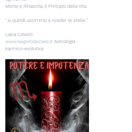
Morte e Rinascita, il Principio della Vita.
“..e quindi uscimmo a riveder le stelle..”
Liana Celesti
www.isegretidelcielo.it
 Astrologia 
karmico-evolutiva