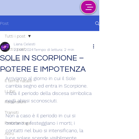
Post
Tutti i post
Liana Celesti
Tutti i post
23 ott 2024
Tempo di lettura: 2 min
SOLE IN SCORPIONE –
La Luna
POTERE E IMPOTENZA
Lilith
Arriviamo al giorno in cui il Sole 
Il tema natale
cambia segno ed entra in Scorpione. 
I Libri
Inizia il periodo della discesa simbolica 
negli abissi sconosciuti.
Recensioni
Transiti
Non a caso è il periodo in cui si 
onorano e festeggiano i morti; i 
Pratiche Yoga
contatti nel buio si intensificano, la 
Altro
luce solare scende visibilmente, 