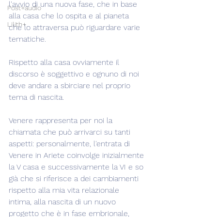
l'avvio di una nuova fase, che in base 
Post+audio
alla casa che lo ospita e al pianeta 
Lilith+
che lo attraversa può riguardare varie 
tematiche.
Rispetto alla casa ovviamente il 
discorso è soggettivo e ognuno di noi 
deve andare a sbirciare nel proprio 
tema di nascita.
Venere rappresenta per noi la 
chiamata che può arrivarci su tanti 
aspetti: personalmente, l'entrata di 
Venere in Ariete coinvolge inizialmente 
la V casa e successivamente la VI e so 
già che si riferisce a dei cambiamenti 
rispetto alla mia vita relazionale 
intima, alla nascita di un nuovo 
progetto che è in fase embrionale, 