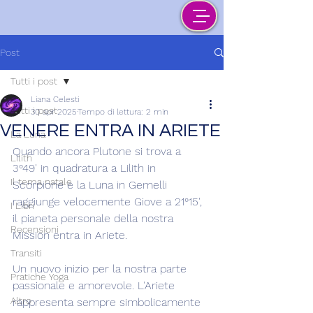
Post
Tutti i post
Liana Celesti
Tutti i post
30 apr 2025
Tempo di lettura: 2 min
VENERE ENTRA IN ARIETE
La Luna
Quando ancora Plutone si trova a 
Lilith
3°49' in quadratura a Lilith in 
Il tema natale
Scorpione e la Luna in Gemelli 
raggiunge velocemente Giove a 21°15', 
I Libri
il pianeta personale della nostra 
Recensioni
Mission entra in Ariete.
Transiti
Un nuovo inizio per la nostra parte 
Pratiche Yoga
passionale e amorevole. L'Ariete 
Altro
rappresenta sempre simbolicamente 