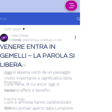
Post
Tutti i post
Liana Celesti
Tutti i post
23 mag 2024
Tempo di lettura: 2 min
VENERE ENTRA IN
La Luna
GEMELLI – LA PAROLA SI
Lilith
LIBERA
Il tema natale
Siamo appena usciti da un passaggio 
I Libri
molto importante e significativo della 
Recensioni
Luna Piena, di cui ancor oggi si 
sentono effetti e benefici.
Transiti
Pratiche Yoga
Luce e armonia hanno caratterizzato 
Altro
questo portale aperto dalla Lunazione 