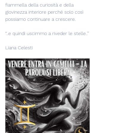
fiammella della curiosità e della 
giovinezza interiore perché solo così 
possiamo continuare a crescere.
“..e quindi uscimmo a riveder le stelle..”
Liana Celesti