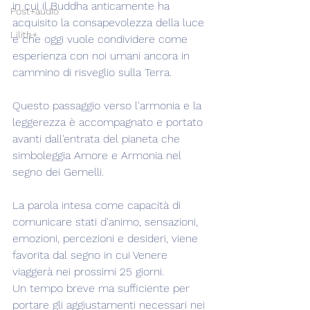
in cui il Buddha anticamente ha 
Post+audio
acquisito la consapevolezza della luce 
Lilith+
e che oggi vuole condividere come 
esperienza con noi umani ancora in 
cammino di risveglio sulla Terra.
Questo passaggio verso l'armonia e la 
leggerezza è accompagnato e portato 
avanti dall'entrata del pianeta che 
simboleggia Amore e Armonia nel 
segno dei Gemelli.
La parola intesa come capacità di 
comunicare stati d'animo, sensazioni, 
emozioni, percezioni e desideri, viene 
favorita dal segno in cui Venere 
viaggerà nei prossimi 25 giorni.
Un tempo breve ma sufficiente per 
portare gli aggiustamenti necessari nei 