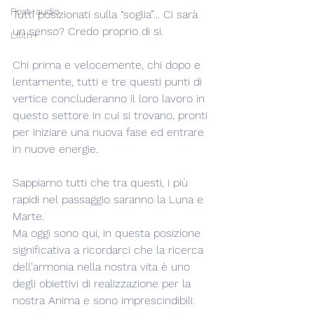
Post+audio
Tutti posizionati sulla “soglia”... Ci sarà 
un senso? Credo proprio di si. 
Lilith+
Chi prima e velocemente, chi dopo e 
lentamente, tutti e tre questi punti di 
vertice concluderanno il loro lavoro in 
questo settore in cui si trovano, pronti 
per iniziare una nuova fase ed entrare 
in nuove energie.
Sappiamo tutti che tra questi, i più 
rapidi nel passaggio saranno la Luna e 
Marte. 
Ma oggi sono qui, in questa posizione 
significativa a ricordarci che la ricerca 
dell'armonia nella nostra vita è uno 
degli obiettivi di realizzazione per la 
nostra Anima e sono imprescindibili.