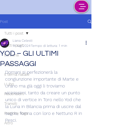
Post
Tutti i post
Liana Celesti
Tutti i post
14 lug 2024
Tempo di lettura: 1 min
YOD – GLI ULTIMI
La Luna
PASSAGGI
Lilith
Domani si perfezionerà la 
Il tema natale
congiunzione importante di Marte e 
I Libri
Urano ma già oggi li troviamo 
vicinissimi, tanto da creare un punto 
Recensioni
unico di vertice in Toro nello Yod che 
Transiti
la Luna in Bilancia prima di uscire dal 
segno, forma con loro e Nettuno R in 
Pratiche Yoga
Pesci.
Altro