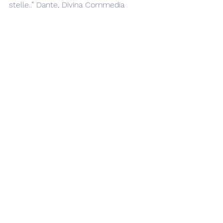
stelle..” Dante, Divina Commedia
Liana - www.isegretidelcielo.it
La Luna
Transiti
Mostra tutti
Post recenti