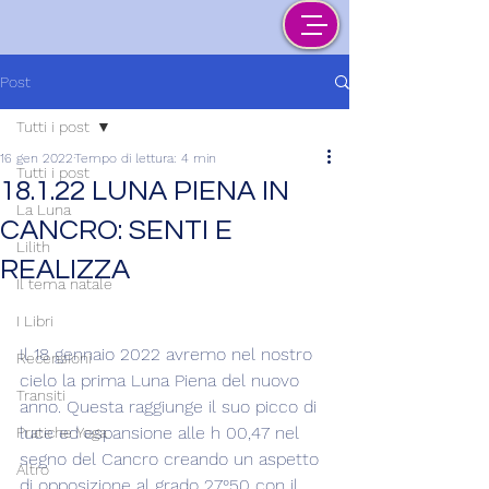
Post
Tutti i post
16 gen 2022
Tempo di lettura: 4 min
Tutti i post
18.1.22 LUNA PIENA IN
La Luna
CANCRO: SENTI E
Lilith
REALIZZA
Il tema natale
I Libri
Il 18 gennaio 2022 avremo nel nostro 
Recensioni
cielo la prima Luna Piena del nuovo 
Transiti
anno. Questa raggiunge il suo picco di 
luce ed espansione alle h 00,47 nel 
Pratiche Yoga
segno del Cancro creando un aspetto 
Altro
di opposizione al grado 27°50 con il 