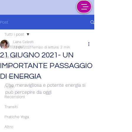
Post
Tutti i post
Liana Celesti
Tutti i post
20 giu 2021
Tempo di lettura: 2 min
21 GIUGNO 2021- UN
La Luna
IMPORTANTE PASSAGGIO
Lilith
DI ENERGIA
Il tema natale
Che meravigliosa e potente energia si 
I Libri
può percepire da oggi.
Recensioni
Transiti
Pratiche Yoga
Altro