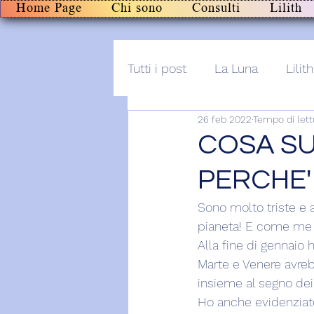
Home Page
Chi sono
Consulti
Lilith
Tutti i post
La Luna
Lilith
26 feb 2022
Tempo di lett
Altro
Post+audio
Li
COSA SU
PERCHE'
Sono molto triste e 
pianeta! E come me m
Alla fine di gennaio
Marte e Venere avreb
insieme al segno dei
Ho anche evidenziato