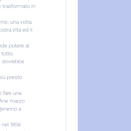
e trasformato in 
isi; una volta 
tra Vita ed il 
nde potere al 
tutto.
e dovrebbe 
iù presto 
i fare una 
 fine marzo 
geranno a 
 nel 1856 