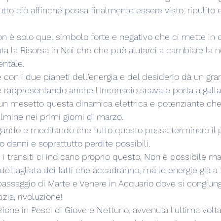
tto ciò affinché possa finalmente essere visto, ripulito 
n è solo quel simbolo forte e negativo che ci mette in cr
 la Risorsa in Noi che che può aiutarci a cambiare la nos
ntale.
e con i due pianeti dell'energia e del desiderio dà un gra
e rappresentando anche l'Inconscio scava e porta a galla 
un mesetto questa dinamica elettrica e potenziante ch
lmine nei primi giorni di marzo.
gando e meditando che tutto questo possa terminare il p
 danni e soprattutto perdite possibili.
i transiti ci indicano proprio questo. Non è possibile ma
dettagliata dei fatti che accadranno, ma le energie già a
assaggio di Marte e Venere in Acquario dove si congiun
izia, rivoluzione!
zione in Pesci di Giove e Nettuno, avvenuta l'ultima volta