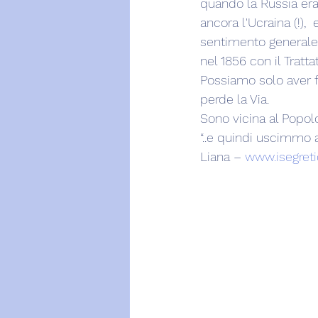
quando la Russia era
ancora l'Ucraina (!),
sentimento generale
nel 1856 con il Trattat
Possiamo solo aver f
perde la Via.
Sono vicina al Popol
“..e quindi uscimmo a 
Liana – 
www.isegretid