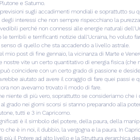
  Plutone e Saturno.
previsioni sugli accadimenti mondiali e soprattutto su que
degli interessi che non sempre rispecchiano la purezza
edibili perché non connessi alle energie naturali dell'U
e terribili e terrificanti notizie dall'Ucraina, ho voluto f
il senso di quello che sta accadendo a livello astrale.
 mio post di fine gennaio, la vicinanza di Marte e Vener
 nostre vite un certo quantitativo di energia fisica (che n
a può coincidere con un certo grado di passione e desider
avrebbe aiutato ad avere il coraggio di fare quei passi e q
cora non avevamo trovato il modo di fare.
one niente di più vero, soprattutto se consideriamo che i
i al grado nei giorni scorsi si stanno preparando alla pote
one, tutti e 3 in Capricorno.
significati è il simbolo del potere, della paura, della manip
ro che è in noi, il dubbio, la vergogna e la paura. In Capri
più il Potere ad alto livello e la Struttura gerarchica degli