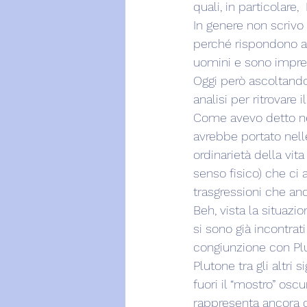
quali, in particolare,
In genere non scrivo 
perché rispondono a 
uomini e sono imprev
Oggi però ascoltando l
analisi per ritrovare 
Come avevo detto nel
avrebbe portato nelle
ordinarietà della vit
senso fisico) che ci 
trasgressioni che an
Beh, vista la situazi
si sono già incontrat
congiunzione con Plut
Plutone tra gli altri 
fuori il “mostro” oscu
rappresenta ancora di 