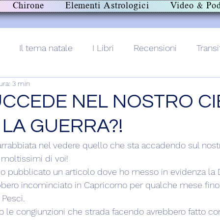
Chirone
Elementi Astrologici
Video & Pod
Il tema natale
I Libri
Recensioni
Transi
ura: 3 min
lith+
CCEDE NEL NOSTRO CI
 LA GUERRA?!
arrabbiata nel vedere quello che sta accadendo sul nos
oltissimi di voi! 
 ho pubblicato un articolo dove ho messo in evidenza la
bero incominciato in Capricorno per qualche mese fino 
 Pesci.
 le congiunzioni che strada facendo avrebbero fatto con