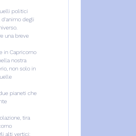
lli politici 
 d'animo degli 
niverso.
are una breve 
e in Capricorno 
ella nostra 
io, non solo in 
uelle 
 due pianeti che 
nte 
olazione, tira 
corno 
 alti vertici; 