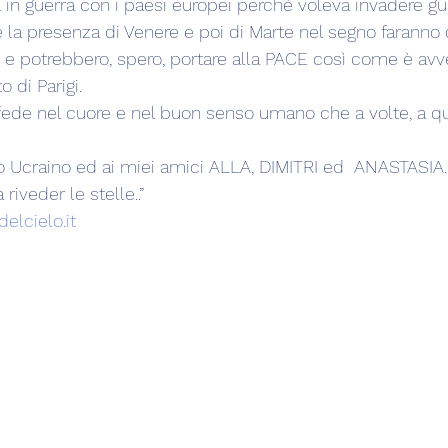
 in guerra con i paesi europei perché voleva invadere gu
  e la presenza di Venere e poi di Marte nel segno faranno 
 e potrebbero, spero, portare alla PACE così come è av
o di Parigi.
ede nel cuore e nel buon senso umano che a volte, a qu
o Ucraino ed ai miei amici ALLA, DIMITRI ed  ANASTASIA.
riveder le stelle..”
elcielo.it