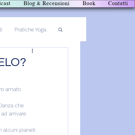
cast
Blog & Recensioni
Book
Contatti
ti
Pratiche Yoga
ELO?
tro amato 
 Danza che 
ad arrivare 
 alcuni pianeti 