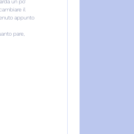
arda un po' 
cambiare il 
venuto appunto 
anto pare, 