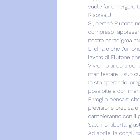
vuole far emergere tu
Risorsa....!
Si, perché Plutone no
compreso rappresenta
nostro paradigma me
E' chiaro che l'union
lavoro di Plutone ch
Vivremo ancora per 
manifestare il suo cu
Io sto sperando, pre
possibile e con meno
E voglio pensare che 
previsione precisa e 
cambieranno con il p
Saturno: libertà, giust
Ad aprile, la congiun