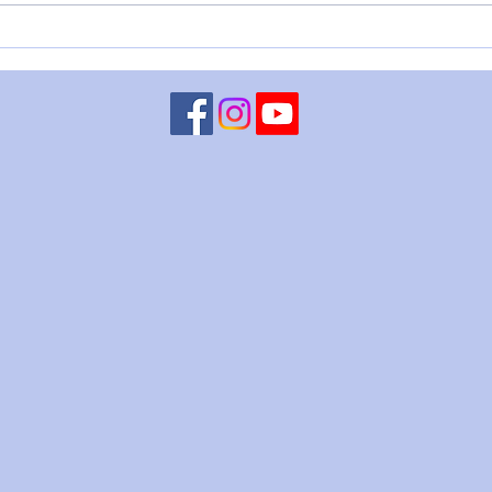
PORTALE 8/8: SI MOSTRA
VENE
L'AQUILONE E... - 8 agosto
DITO