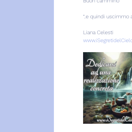
Buon cammino
“..e quindi uscimmo a 
Liana Celesti
www.iSegretidelCielo