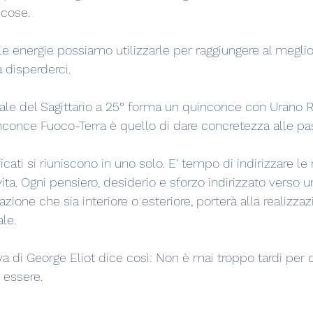
cose.
e energie possiamo utilizzarle per raggiungere al meglio 
a disperderci.
inale del Sagittario a 25° forma un quinconce con Urano R i
conce Fuoco-Terra è quello di dare concretezza alle pas
icati si riuniscono in uno solo. E' tempo di indirizzare le 
vita. Ogni pensiero, desiderio e sforzo indirizzato verso u
zione che sia interiore o esteriore, porterà alla realizza
le.
iva di George Eliot dice così: Non è mai troppo tardi per 
 essere.