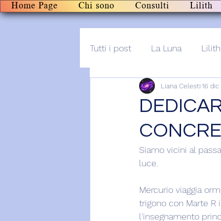
Home Page
Chi sono
Consulti
Lilith
Tutti i post
La Luna
Lilith
Liana Celesti
16 dic
Altro
Post+audio
Li
DEDICAR
CONCRE
Siamo vicini al passa
luce.
Mercurio viaggia orma
trigono con Marte R i
l'insegnamento princ