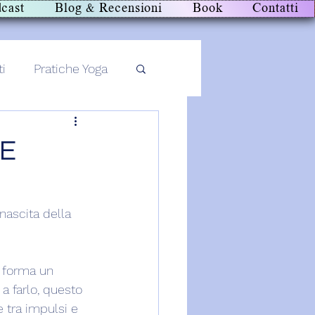
cast
Blog & Recensioni
Book
Contatti
ti
Pratiche Yoga
NE
nascita della 
° forma un 
a farlo, questo 
 tra impulsi e 