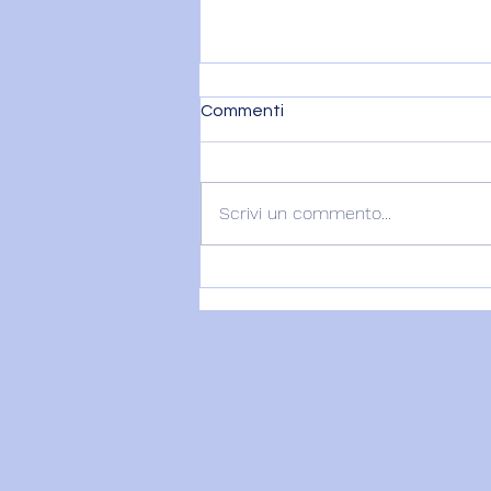
Commenti
Scrivi un commento...
VENERE IN BILANCIA – 6
agosto