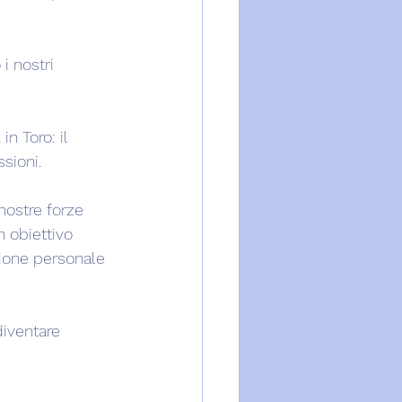
i nostri 
n Toro: il 
sioni.
nostre forze 
n obiettivo 
zione personale 
diventare 