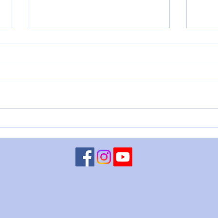
LUNA CONGIUNTA A
MART
CHIRONE RETROGRADO - 5
– 4 
agosto