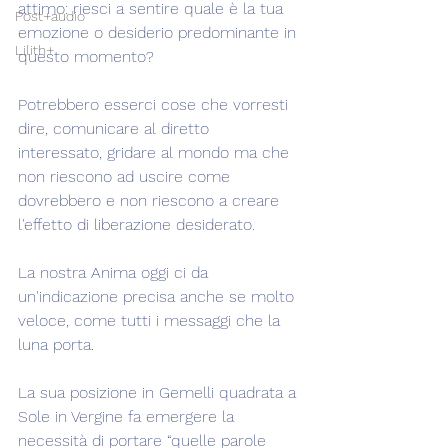
attimo: riesci a sentire quale è la tua 
Post+audio
emozione o desiderio predominante in 
Lilith+
questo momento?
Potrebbero esserci cose che vorresti 
dire, comunicare al diretto 
interessato, gridare al mondo ma che 
non riescono ad uscire come 
dovrebbero e non riescono a creare 
l'effetto di liberazione desiderato.
La nostra Anima oggi ci da 
un'indicazione precisa anche se molto 
veloce, come tutti i messaggi che la 
luna porta.
La sua posizione in Gemelli quadrata a 
Sole in Vergine fa emergere la 
necessità di portare “quelle parole 