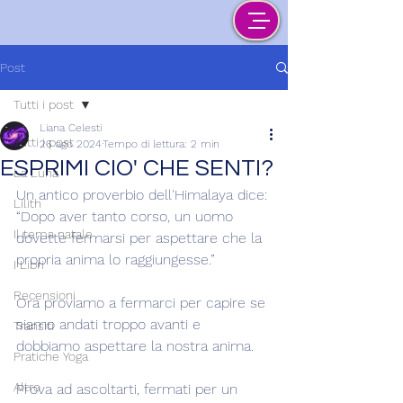
Post
Tutti i post
Liana Celesti
Tutti i post
26 ago 2024
Tempo di lettura: 2 min
ESPRIMI CIO' CHE SENTI?
La Luna
Un antico proverbio dell'Himalaya dice: 
Lilith
“Dopo aver tanto corso, un uomo 
Il tema natale
dovette fermarsi per aspettare che la 
propria anima lo raggiungesse.”
I Libri
Recensioni
Ora proviamo a fermarci per capire se 
siamo andati troppo avanti e 
Transiti
dobbiamo aspettare la nostra anima.
Pratiche Yoga
Altro
Prova ad ascoltarti, fermati per un 