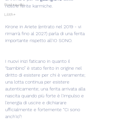
Post+audio
nostre ferite karmiche.
Lilith+
Kirone in Ariete (entrato nel 2019 - vi 
rimarrà fino al 2027) parla di una ferita 
importante rispetto all'IO SONO.
I nuovi inizi faticano in quanto il 
“bambino” è stato ferito in origine nel 
diritto di esistere per chi è veramente; 
una lotta continua per esistere 
autenticamente; una ferita arrivata alla 
nascita quando più forte è l'impulso e 
l'energia di uscire e dichiarare 
ufficialmente e fortemente “Ci sono 
anch'io”!