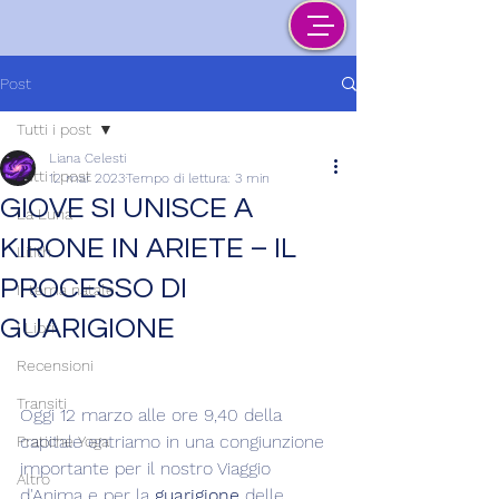
Post
Tutti i post
Liana Celesti
Tutti i post
12 mar 2023
Tempo di lettura: 3 min
GIOVE SI UNISCE A
La Luna
KIRONE IN ARIETE – IL
Lilith
PROCESSO DI
Il tema natale
GUARIGIONE
I Libri
Recensioni
Transiti
Oggi 12 marzo alle ore 9,40 della 
capitale entriamo in una congiunzione 
Pratiche Yoga
importante per il nostro Viaggio 
Altro
d'Anima e per la
 guarigione
 delle 