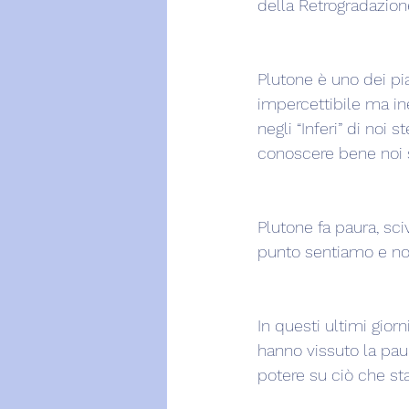
della Retrogradazion
Plutone è uno dei pi
impercettibile ma in
negli “Inferi” di noi 
conoscere bene noi s
Plutone fa paura, sci
punto sentiamo e no
In questi ultimi gior
hanno vissuto la paur
potere su ciò che s