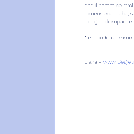
che il cammino evolu
dimensione e che, se 
bisogno di imparare ”
“...e quindi uscimmo a 
Liana – 
www.iSegreti