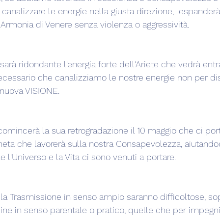
 canalizzare le energie nella giusta direzione,  espanderà
 Armonia di Venere senza violenza o aggressività.
rà ridondante l'energia forte dell'Ariete che vedrà entra
ecessario che canalizziamo le nostre energie non per di
nuova VISIONE.
comincerà la sua retrogradazione il 10 maggio che ci por
aneta che lavorerà sulla nostra Consapevolezza, aiutandoc
 l'Universo e la Vita ci sono venuti a portare.
a Trasmissione in senso ampio saranno difficoltose, sop
cine in senso parentale o pratico, quelle che per impegni