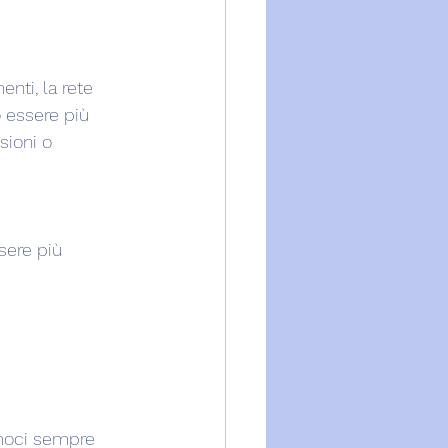
ti, la rete 
 essere più 
sioni o 
sere più 
amoci sempre 