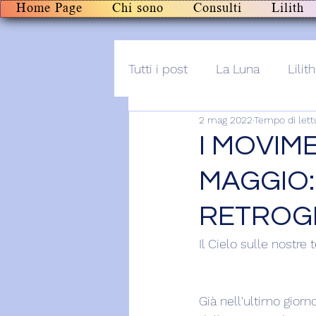
Home Page
Chi sono
Consulti
Lilith
Tutti i post
La Luna
Lilith
2 mag 2022
Tempo di lett
Altro
Post+audio
Li
I MOVIME
MAGGIO:
RETROG
Il Cielo sulle nostr
Già nell'ultimo giorn