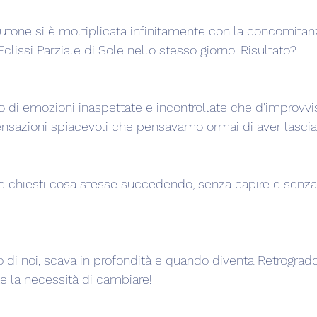
Plutone si è moltiplicata infinitamente con la concomitan
Eclissi Parziale di Sole nello stesso giorno. Risultato?
io di emozioni inaspettate e incontrollate che d'improvvi
sensazioni spiacevoli che pensavamo ormai di aver lasciat
e chiesti cosa stesse succedendo, senza capire e senza
o di noi, scava in profondità e quando diventa Retrograd
te la necessità di cambiare!