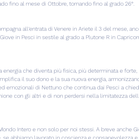
do fino al mese di Ottobre, tornando fino al grado 26°.
pagna all'entrata di Venere in Ariete il 3 del mese, anc
iove in Pesci in sestile al grado a Plutone R in Caprico
energia che diventa più fisica, più determinata e forte, 
mplifica il suo dono e la sua nuova energia, armonizzand
i ed emozionali di Nettuno che continua dai Pesci a chied
ne con gli altri e di non perdersi nella limitatezza dell
ondo Intero e non solo per noi stessi. A breve anche Gio
 e, se abbiamo lavorato in coscienza e consapevolezza 