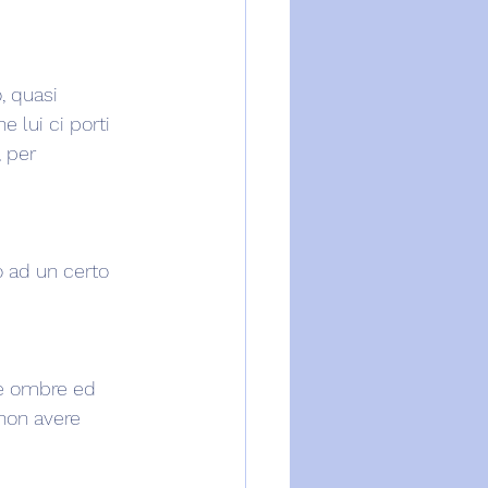
, quasi 
 lui ci porti 
, per 
ò ad un certo 
ie ombre ed 
 non avere 