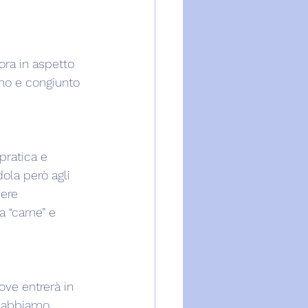
ora in aspetto 
rno e congiunto 
pratica e 
ola però agli 
ere 
a “carne” e 
ve entrerà in 
e abbiamo 