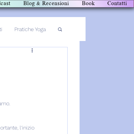
cast
Blog & Recensioni
Book
Contatti
ti
Pratiche Yoga
iamo.
tante, l'inizio 