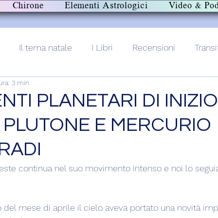
Chirone
Elementi Astrologici
Video & Pod
Il tema natale
I Libri
Recensioni
Transi
ura: 3 min
lith+
NTI PLANETARI DI INIZIO
 PLUTONE E MERCURIO
RADI
e teste continua nel suo movimento intenso e noi lo segu
o del mese di aprile il cielo aveva portato una novità impor