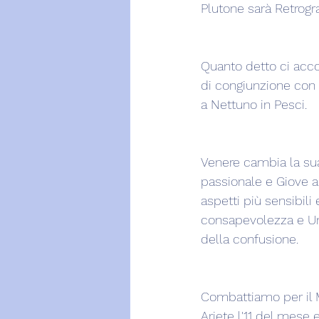
Plutone sarà Retrogra
Quanto detto ci accom
di congiunzione con G
a Nettuno in Pesci.
Venere cambia la sua 
passionale e Giove a
aspetti più sensibil
consapevolezza e Unio
della confusione.   
Combattiamo per il M
Ariete l'11 del mese