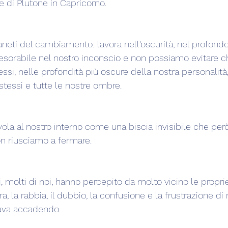
e di Plutone in Capricorno.
aneti del cambiamento: lavora nell'oscurità, nel profondo
esorabile nel nostro inconscio e non possiamo evitare che
stessi, nelle profondità più oscure della nostra personalità
tessi e tutte le nostre ombre.
vola al nostro interno come una biscia invisibile che per
n riusciamo a fermare.
ni, molti di noi, hanno percepito da molto vicino le propr
a, la rabbia, il dubbio, la confusione e la frustrazione di
tava accadendo.