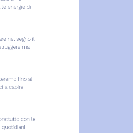
 le energie di 
re nel segno il 
struggere ma 
teremo fino al 
i a capire 
rattutto con le 
 quotidiani 