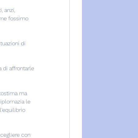
 anzi, 
ome fossimo 
tuazioni di 
 di affrontarle 
utostima ma 
diplomazia le 
'equilibrio 
scegliere con 