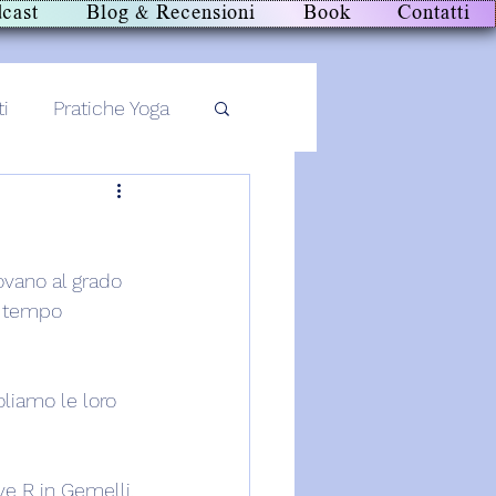
cast
Blog & Recensioni
Book
Contatti
ti
Pratiche Yoga
rovano al grado 
, tempo 
liamo le loro 
ve R in Gemelli, 