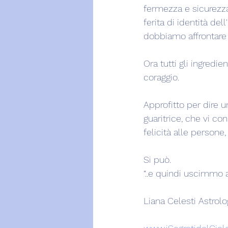
fermezza e sicurezza 
ferita di identità de
dobbiamo affrontare s
Ora tutti gli ingredie
coraggio.
Approfitto per dire un
guaritrice, che vi co
felicità alle persone,
Si può.
“..e quindi uscimmo a 
Liana Celesti Astrol