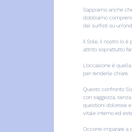
Sappiamo anche che n
dobbiamo comprender
dei surfisti su un'on
Il Sole, il nostro Io
attrito soprattutto fa
L'occasione è quella d
per renderle chiare.
Questo confronto Sol
con saggezza, senza l
questioni dolorose e d
vitale interno ed est
Occorre imparare a c