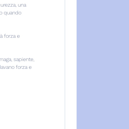
curezza, una 
i o quando 
rà forza e 
 maga, sapiente, 
idavano forza e 