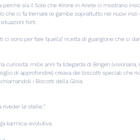
perché sia il Sole che Kirone in Ariete ci mostrano insi
ll'Io che ci fa tremare le gambe soprattutto nei nuovi iniz
ituazioni forti.
nti ci sono per fare “quella” ricetta di guarigione che ci da
a curiosità: mille anni fa Ildegarda di Bingen (visionaria,
nsiglio di approfondire) creava dei biscotti speciali che r
 chiamandoli i Biscotti della Gioia.
riveder le stelle..”
oga karmica-evolutiva