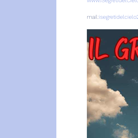
www.iSegretidelCielo
mail:
isegretidelcie