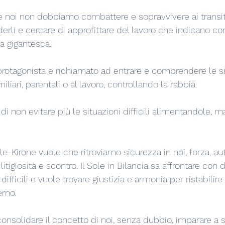
oi non dobbiamo combattere e sopravvivere ai transiti,
li e cercare di approfittare del lavoro che indicano c
da gigantesca.
 è protagonista e richiamato ad entrare e comprendere le si
miliari, parentali o al lavoro, controllando la rabbia.
i non evitare più le situazioni difficili alimentandole, ma
e-Kirone vuole che ritroviamo sicurezza in noi, forza, a
itigiosità e scontro. Il Sole in Bilancia sa affrontare con 
ifficili e vuole trovare giustizia e armonia per ristabilire l
erno.
onsolidare il concetto di noi, senza dubbio, imparare a 