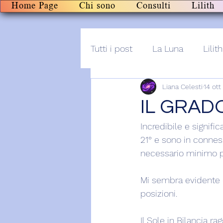
Home Page
Chi sono
Consulti
Lilith
Tutti i post
La Luna
Lilith
Liana Celesti
14 ott
Altro
Post+audio
Li
IL GRADO
Incredibile e signific
21° e sono in conness
necessario minimo pe
Mi sembra evidente 
posizioni.
Il Sole in Bilancia r