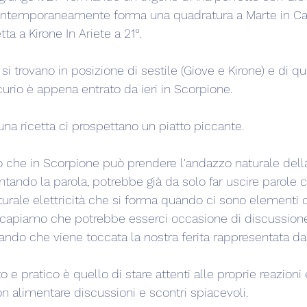
Contemporaneamente forma una quadratura a Marte in Can
ta a Kirone In Ariete a 21°.
 si trovano in posizione di sestile (Giove e Kirone) e di q
curio è appena entrato da ieri in Scorpione.
una ricetta ci prospettano un piatto piccante.
 che in Scorpione può prendere l'andazzo naturale della 
sentando la parola, potrebbe già da solo far uscire parole 
urale elettricità che si forma quando ci sono elementi co
a capiamo che potrebbe esserci occasione di discussione 
ando che viene toccata la nostra ferita rappresentata da
o e pratico è quello di stare attenti alle proprie reazioni 
on alimentare discussioni e scontri spiacevoli.