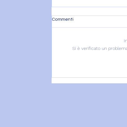
Commenti
I
Si è verificato un problema
PORTALE 8/8: SI MOSTRA
L'AQUILONE E... - 8 agosto