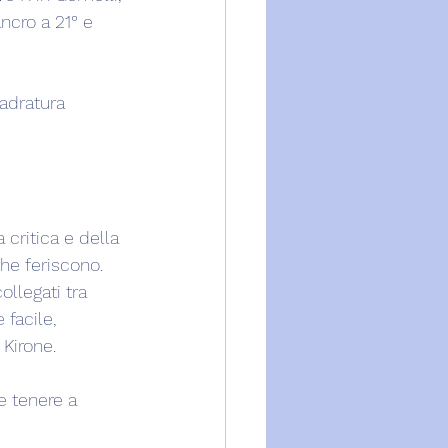
cro a 21° e 
uadratura 
critica e della 
che feriscono. 
llegati tra 
facile, 
 Kirone.
e tenere a 