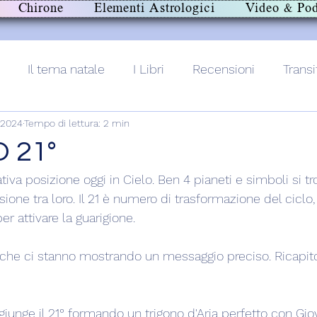
Chirone
Elementi Astrologici
Video & Pod
Il tema natale
I Libri
Recensioni
Transi
 2024
Tempo di lettura: 2 min
lith+
 21°
ativa posizione oggi in Cielo. Ben 4 pianeti e simboli si t
ione tra loro. Il 21 è numero di trasformazione del ciclo
r attivare la guarigione.
che ci stanno mostrando un messaggio preciso. Ricapito
aggiunge il 21° formando un trigono d'Aria perfetto con Gio