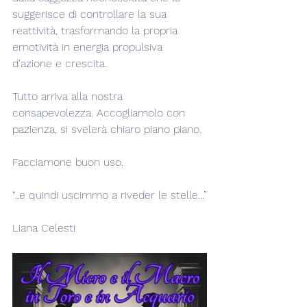
suggerisce di controllare la sua 
reattività, trasformando la propria 
emotività in energia propulsiva 
d'azione e crescita.
Tutto arriva alla nostra 
consapevolezza. Accogliamolo con 
pazienza, si svelerà chiaro piano piano.
Facciamone buon uso.
“..e quindi uscimmo a riveder le stelle...”
Liana Celesti