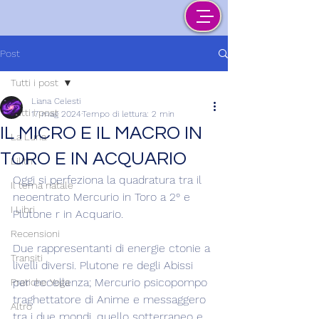
Post
Tutti i post
Liana Celesti
Tutti i post
17 mag 2024
Tempo di lettura: 2 min
IL MICRO E IL MACRO IN
La Luna
TORO E IN ACQUARIO
Lilith
Oggi si perfeziona la quadratura tra il 
Il tema natale
neoentrato Mercurio in Toro a 2° e 
I Libri
Plutone r in Acquario.
Recensioni
Due rappresentanti di energie ctonie a 
Transiti
livelli diversi. Plutone re degli Abissi 
per eccellenza; Mercurio psicopompo 
Pratiche Yoga
traghettatore di Anime e messaggero 
Altro
tra i due mondi, quello sotterraneo e 