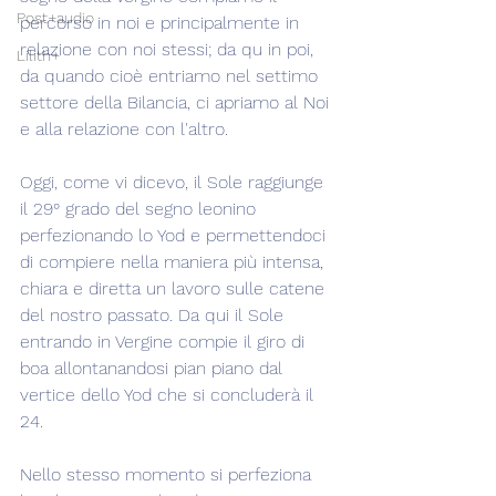
Post+audio
percorso in noi e principalmente in 
relazione con noi stessi; da qu in poi, 
Lilith+
da quando cioè entriamo nel settimo 
settore della Bilancia, ci apriamo al Noi 
e alla relazione con l'altro.
Oggi, come vi dicevo, il Sole raggiunge 
il 29° grado del segno leonino 
perfezionando lo Yod e permettendoci 
di compiere nella maniera più intensa, 
chiara e diretta un lavoro sulle catene 
del nostro passato. Da qui il Sole 
entrando in Vergine compie il giro di 
boa allontanandosi pian piano dal 
vertice dello Yod che si concluderà il 
24.
Nello stesso momento si perfeziona 