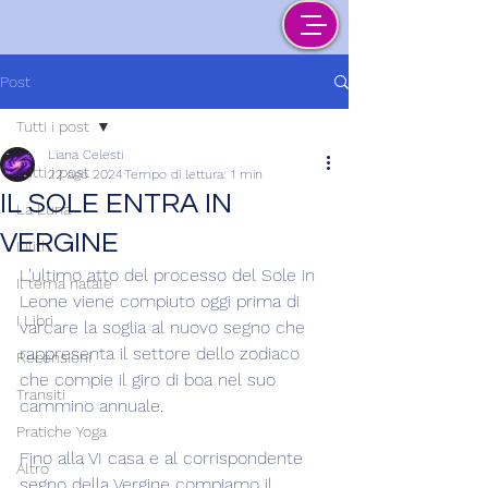
Post
Tutti i post
Liana Celesti
Tutti i post
22 ago 2024
Tempo di lettura: 1 min
IL SOLE ENTRA IN
La Luna
VERGINE
Lilith
L'ultimo atto del processo del Sole in 
Il tema natale
Leone viene compiuto oggi prima di 
I Libri
varcare la soglia al nuovo segno che 
rappresenta il settore dello zodiaco 
Recensioni
che compie il giro di boa nel suo 
Transiti
cammino annuale.
Pratiche Yoga
Fino alla VI casa e al corrispondente 
Altro
segno della Vergine compiamo il 