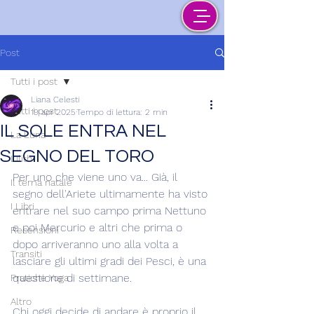
Post
Tutti i post
Liana Celesti
Tutti i post
19 apr 2025
Tempo di lettura: 2 min
IL SOLE ENTRA NEL
La Luna
SEGNO DEL TORO
Lilith
Per uno che viene uno va... Già, il 
Il tema natale
segno dell'Ariete ultimamente ha visto 
I Libri
entrare nel suo campo prima Nettuno 
e poi Mercurio e altri che prima o 
Recensioni
dopo arriveranno uno alla volta a 
Transiti
lasciare gli ultimi gradi dei Pesci, è una 
questione di settimane.
Pratiche Yoga
Altro
Chi oggi decide di andare è proprio il 