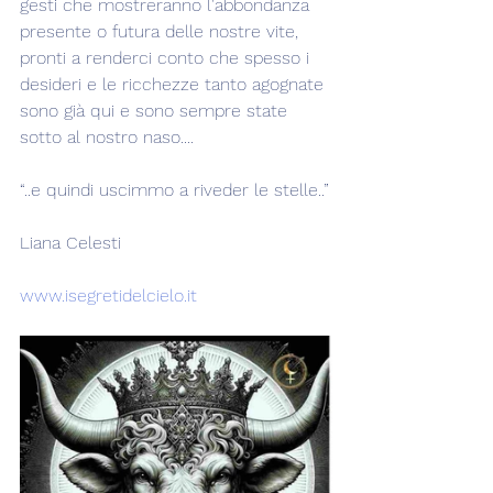
gesti che mostreranno l'abbondanza 
presente o futura delle nostre vite, 
pronti a renderci conto che spesso i 
desideri e le ricchezze tanto agognate 
sono già qui e sono sempre state 
sotto al nostro naso....
“..e quindi uscimmo a riveder le stelle..”
Liana Celesti
www.isegretidelcielo.it