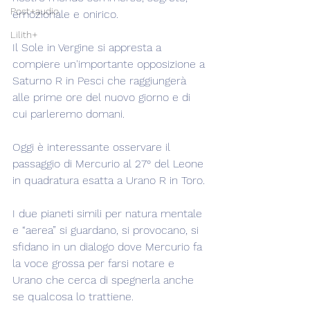
Post+audio
emozionale e onirico.
Lilith+
Il Sole in Vergine si appresta a 
compiere un'importante opposizione a 
Saturno R in Pesci che raggiungerà 
alle prime ore del nuovo giorno e di 
cui parleremo domani.
Oggi è interessante osservare il 
passaggio di Mercurio al 27° del Leone 
in quadratura esatta a Urano R in Toro.
I due pianeti simili per natura mentale 
e “aerea” si guardano, si provocano, si 
sfidano in un dialogo dove Mercurio fa 
la voce grossa per farsi notare e 
Urano che cerca di spegnerla anche 
se qualcosa lo trattiene.