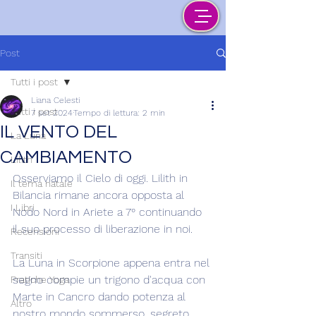
Post
Tutti i post
Liana Celesti
Tutti i post
7 set 2024
Tempo di lettura: 2 min
IL VENTO DEL
La Luna
CAMBIAMENTO
Lilith
Osserviamo il Cielo di oggi. Lilith in 
Il tema natale
Bilancia rimane ancora opposta al 
I Libri
Nodo Nord in Ariete a 7° continuando 
il suo processo di liberazione in noi.
Recensioni
Transiti
La Luna in Scorpione appena entra nel 
segno compie un trigono d'acqua con 
Pratiche Yoga
Marte in Cancro dando potenza al 
Altro
nostro mondo sommerso, segreto, 