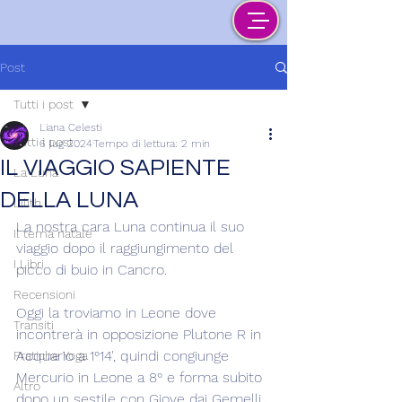
Post
Tutti i post
Liana Celesti
Tutti i post
6 lug 2024
Tempo di lettura: 2 min
IL VIAGGIO SAPIENTE
La Luna
DELLA LUNA
Lilith
La nostra cara Luna continua il suo 
Il tema natale
viaggio dopo il raggiungimento del 
I Libri
picco di buio in Cancro.
Recensioni
Oggi la troviamo in Leone dove 
Transiti
incontrerà in opposizione Plutone R in 
Acquario a 1°14', quindi congiunge 
Pratiche Yoga
Mercurio in Leone a 8° e forma subito 
Altro
dopo un sestile con Giove dai Gemelli 