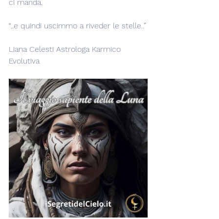
ci manda.
“..e quindi uscimmo a riveder le stelle..”
Liana Celesti Astrologa Karmico 
Evolutiva