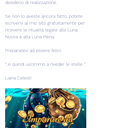
desiderio di realizzazione.
Se non lo aveste ancora fatto, potete 
iscrivervi al mio sito gratuitamente per 
ricevere le ritualità legate alla Luna 
Nuova e alla Luna Piena.
Preparatevi ad essere felici.
“..e quindi uscimmo a riveder le stelle..”
Liana Celesti 