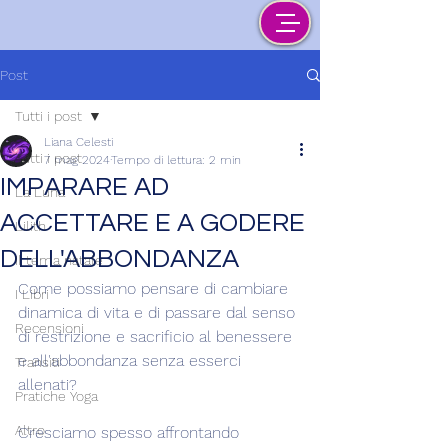
Post
Tutti i post
Liana Celesti
Tutti i post
7 mag 2024
Tempo di lettura: 2 min
IMPARARE AD
La Luna
ACCETTARE E A GODERE
Lilith
DELL'ABBONDANZA
Il tema natale
Come possiamo pensare di cambiare 
I Libri
dinamica di vita e di passare dal senso 
Recensioni
di restrizione e sacrificio al benessere 
e all'abbondanza senza esserci 
Transiti
allenati?
Pratiche Yoga
Altro
Cresciamo spesso affrontando 