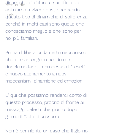
dinamiche di dolore e sacrificio e ci 
Post+audio
abituiamo a vivere così, ricercando 
Lilith+
questo tipo di dinamiche di sofferenza 
perché in molti casi sono quelle che 
conosciamo meglio e che sono per 
noi più familiari.
Prima di liberarci da certi meccanismi 
che ci mantengono nel dolore 
dobbiamo fare un processo di “reset” 
e nuovo allenamento a nuovi 
meccanismi, dinamiche ed emozioni.
E' qui che possiamo renderci conto di 
questo processo, proprio di fronte ai 
messaggi celesti che giorno dopo 
giorno il Cielo ci sussurra.
Non è per niente un caso che il giorno 