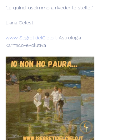
“..e quindi uscimmo a riveder le stelle..”
Liana Celesti
www.iSegretidelCielo.it
 Astrologia 
karmico-evolutiva