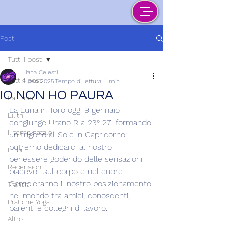
Post
Tutti i post
Liana Celesti
Tutti i post
9 gen 2025
Tempo di lettura: 1 min
IO NON HO PAURA
La Luna
La Luna in Toro oggi 9 gennaio 
Lilith
congiunge Urano R a 23° 27' formando 
Il tema natale
un trigono al Sole in Capricorno: 
potremo dedicarci al nostro 
I Libri
benessere godendo delle sensazioni 
Recensioni
piacevoli sul corpo e nel cuore. 
Cambieranno il nostro posizionamento 
Transiti
nel mondo tra amici, conoscenti, 
Pratiche Yoga
parenti e colleghi di lavoro.
Altro