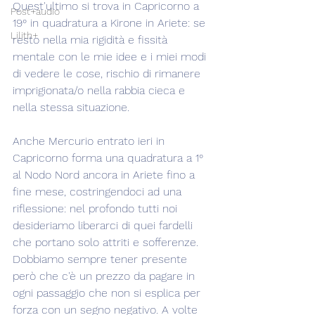
Quest'ultimo si trova in Capricorno a 
Post+audio
19° in quadratura a Kirone in Ariete: se 
Lilith+
resto nella mia rigidità e fissità 
mentale con le mie idee e i miei modi 
di vedere le cose, rischio di rimanere 
imprigionata/o nella rabbia cieca e 
nella stessa situazione.
Anche Mercurio entrato ieri in 
Capricorno forma una quadratura a 1° 
al Nodo Nord ancora in Ariete fino a 
fine mese, costringendoci ad una 
riflessione: nel profondo tutti noi 
desideriamo liberarci di quei fardelli 
che portano solo attriti e sofferenze. 
Dobbiamo sempre tener presente 
però che c'è un prezzo da pagare in 
ogni passaggio che non si esplica per 
forza con un segno negativo. A volte 