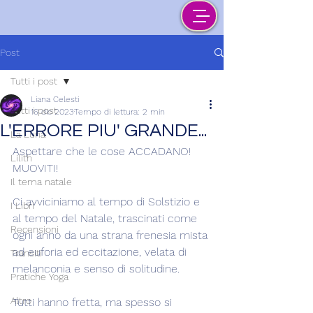
Post
Tutti i post
Liana Celesti
Tutti i post
16 dic 2023
Tempo di lettura: 2 min
L'ERRORE PIU' GRANDE...
La Luna
Aspettare che le cose ACCADANO! 
Lilith
MUOVITI!
Il tema natale
Ci avviciniamo al tempo di Solstizio e 
I Libri
al tempo del Natale, trascinati come 
Recensioni
ogni anno da una strana frenesia mista 
ad euforia ed eccitazione, velata di 
Transiti
melanconia e senso di solitudine.
Pratiche Yoga
Altro
Tutti hanno fretta, ma spesso si 