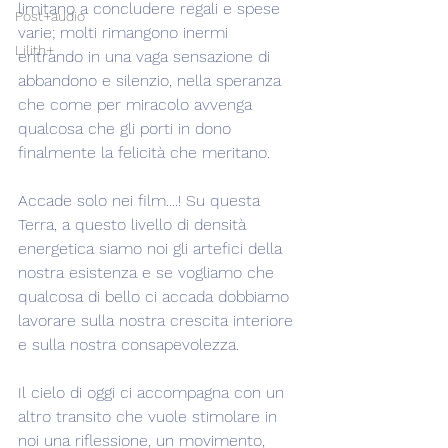
limitano a concludere regali e spese 
Post+audio
varie; molti rimangono inermi 
Lilith+
entrando in una vaga sensazione di 
abbandono e silenzio, nella speranza 
che come per miracolo avvenga 
qualcosa che gli porti in dono 
finalmente la felicità che meritano.
Accade solo nei film....! Su questa 
Terra, a questo livello di densità 
energetica siamo noi gli artefici della 
nostra esistenza e se vogliamo che 
qualcosa di bello ci accada dobbiamo 
lavorare sulla nostra crescita interiore 
e sulla nostra consapevolezza.
Il cielo di oggi ci accompagna con un 
altro transito che vuole stimolare in 
noi una riflessione, un movimento, 