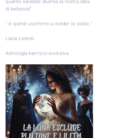
quanto sarebbe diversa la nostra idea 
di bellezza!”
“..e quindi uscimmo a riveder le stelle..”
Liana Celesti
Astrologia karmico-evolutiva