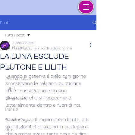
Post
Tutti i post
Liana Celesti
Tutti i post
10 apr 2025
Tempo di lettura: 2 min
LA LUNA ESCLUDE
La Luna
PLUTONE E LILITH
Lilith
Quando si osserva il cielo ogni giorno 
Il tema natale
si osservano le relazioni quotidiane 
I Libri
che si susseguono e creano 
dinamiche che si rispecchiano 
Recensioni
letteralmente dentro e fuori di noi.
Transiti
Così osservo il movimento di tutti, e in 
Pratiche Yoga
alcuni giorni di qualcuno in particolare 
Altro
che sembra avere tante cose da dire: 