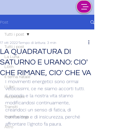
Post
Tutti i post
17 ott 2022
Tempo di lettura: 3 min
Tutti i post
LA QUADRATURA DI
La Luna
SATURNO E URANO: CIO'
Lilith
CHE RIMANE, CIO' CHE VA
Il tema natale
I movimenti energetici sono ormai 
I Libri
velocissimi, ce ne siamo accorti tutti. 
Il mondo e la nostra vita stanno 
Recensioni
modificandosi continuamente, 
Transiti
creandoci un senso di fatica, di 
confusione e di insicurezza, perché 
Pratiche Yoga
affrontare l'ignoto fa paura.
Altro