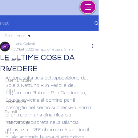
Post
Tutti i post
Liana Celesti
Tutti i post
22 set 2023
Tempo di lettura: 2 min
LE ULTIME COSE DA
La Luna
RIVEDERE
Lilith
Ancora sulla scia dell'opposizione del 
Il tema natale
Sole a Nettuno R in Pesci e del 
I Libri
trigono con Plutone R in Capricorno, il 
Sole si avvicina al confine per il 
Recensioni
passaggio nel segno successivo. Prima 
Transiti
di entrare in una dinamica più 
riservata e discreta nella Bilancia, 
Pratiche Yoga
attraversa il 29° chiamato Anaretico il 
Altro
quale accende la spia di attenzione 