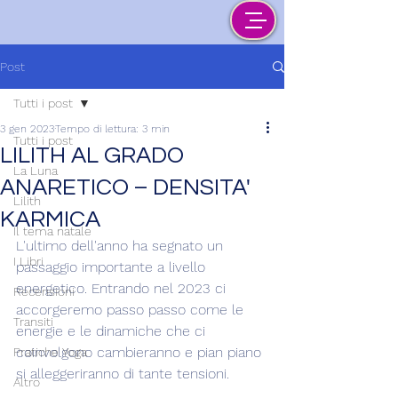
Post
Tutti i post
3 gen 2023
Tempo di lettura: 3 min
Tutti i post
LILITH AL GRADO
La Luna
ANARETICO – DENSITA'
Lilith
KARMICA
Il tema natale
L'ultimo dell'anno ha segnato un 
I Libri
passaggio importante a livello 
energetico. Entrando nel 2023 ci 
Recensioni
accorgeremo passo passo come le 
Transiti
energie e le dinamiche che ci 
coinvolgono cambieranno e pian piano 
Pratiche Yoga
si alleggeriranno di tante tensioni.
Altro