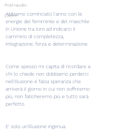
Post+audio
Abbiamo cominciato l'anno con le 
Lilith+
energie del femminile e del maschile 
in Unione tra loro ad indicarci il 
cammino di completezza, 
integrazione, forza e determinazione.
Come spesso mi capita di ricordare a 
chi lo chiede non dobbiamo perderci 
nell'illusione e falsa speranza che 
arriverà il giorno in cui non soffriremo 
più, non faticheremo più e tutto sarà 
perfetto.
E' solo un'illusione ingenua.