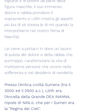
ingiuste e di potere da parte della 
figura maschile, il suo immenso 
dolore e rabbia prendono il 
sopravvento e Lilith mostra gli aspetti 
più bui di sé stessa (e di noi quando la 
interpretiamo nel nostro Tema di 
Nascita).
Lei viene a portarci in dono un lavoro 
di pulizia del dolore e della rabbia che, 
purtroppo, caratterizzano la vita di 
moltissime persone che vivono nella 
sofferenza e nel desiderio di vendetta.
Presso l'Antica civiltà Sumera (tra il 
3000 ed il 2500 a.c.), Lilith era 
l'Ancella della Grande DEA INANNA, 
nipote di NINLIL che per i Sumeri era 
la "Regina dei Cieli".