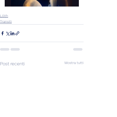
Lilith
Transiti
Mostra tutti
Post recenti