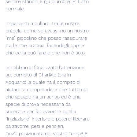
sentire stanchi e giù d'umore. E' tutto 
normale.
Impariamo a cullarci tra le nostre 
braccia, come se avessimo un nostro 
“me” piccolino che posso rassicurare 
tra le mie braccia, facendogli capire 
che ce la può fare e che non è solo.
Ieri abbiamo focalizzato l'attenzione 
sul compito di Chariklo (ora in 
Acquario) la quale ha il compito di 
aiutarci a comprendere che tutto ciò 
che accade ha un senso ed è una 
specie di prova necessaria da 
superare per far avvenire quella 
“iniziazione” interiore e poterci liberare 
da zavorre, pesi e pensieri.
Dov'è posizionata nel vostro Tema? E 