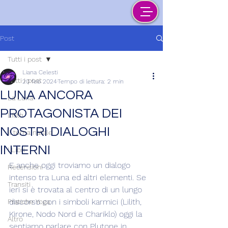
Post
Tutti i post
Liana Celesti
Tutti i post
20 feb 2024
Tempo di lettura: 2 min
LUNA ANCORA
La Luna
PROTAGONISTA DEI
Lilith
NOSTRI DIALOGHI
Il tema natale
INTERNI
I Libri
E anche oggi troviamo un dialogo 
Recensioni
intenso tra Luna ed altri elementi. Se 
Transiti
ieri si è trovata al centro di un lungo 
discorso con i simboli karmici (Lilith, 
Pratiche Yoga
Kirone, Nodo Nord e Chariklo) oggi la 
Altro
sentiamo parlare con Plutone in 