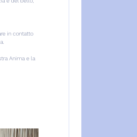
zia e del bello, 
re in contatto 
a.
stra Anima e la 