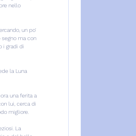
re nello 
ercando, un po' 
to segno ma con 
i gradi di 
ede la Luna 
ra una ferita a 
n lui, cerca di 
odo migliore.
ziosi. La 