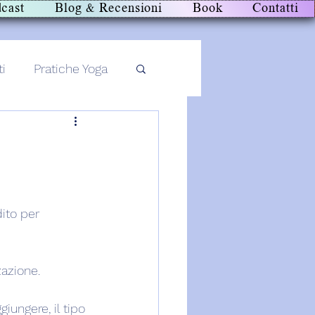
cast
Blog & Recensioni
Book
Contatti
ti
Pratiche Yoga
ito per 
zazione.
iungere, il tipo 