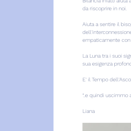
Bilancia infatti aiuta 
da riscoprire in noi.
Aiuta a sentire il bi
dell'interconnessione
empaticamente con l'a
La Luna tra i suoi si
sua esigenza profonda,
E' il Tempo dell'Asco
“..e quindi uscimmo a 
Liana