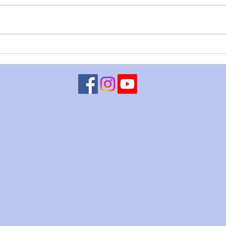
VENERE IN BILANCIA – 6
LUN
agosto
CHI
ago