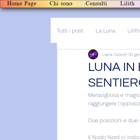
Home Page
Chi sono
Consulti
Lilith
Tutti i post
La Luna
Lilith
Liana Celesti
30 ge
Altro
Post+audio
Li
LUNA IN
SENTIE
Meravigliosa e magic
raggiungere l'opposiz
Due posizioni e due s
Il Nodo Nord ci indic