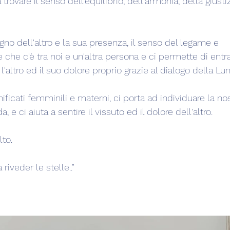
a trovare il senso dell'equilibrio, dell'armonia, della giusti
sogno dell'altro e la sua presenza, il senso del legame e 
 che c'è tra noi e un'altra persona e ci permette di entra
ltro ed il suo dolore proprio grazie al dialogo della Lun
gnificati femminili e materni, ci porta ad individuare la no
 e ci aiuta a sentire il vissuto ed il dolore dell'altro.
lto.
riveder le stelle..”