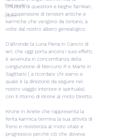
Post+audio
chiusura di questioni e beghe familiari, 
la sospensione di tensioni antiche e 
Lilith+
karmiche che vengono da lontano, a 
volte dal nostro albero genealogico.
D'altronde la Luna Piena in Cancro di 
ieri, che oggi porta ancora i suoi effetti, 
è avvenuta in concomitanza della 
congiunzione di Mercurio R e Marte in 
Sagittario ( a ricordare chi siamo e 
quale è la direzione da seguire nel 
nostro viaggio interiore e spirituale), 
con il ritorno di Kirone al moto Diretto.
Kirone in Ariete che rappresenta la 
ferita karmica termina la sua attività di 
freno e resistenza al moto vitale e 
progressivo perché ciò che doveva 