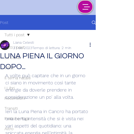
Post
Tutti i post
Liana Celesti
Tutti i post
27 dic 2023
Tempo di lettura: 2 min
LUNA PIENA IL GIORNO
La Luna
DOPO...
Lilith
A volte può capitare che in un giorno 
Il tema natale
ci siano in movimento così tante 
I Libri
energie da doverle prendere in 
considerazione un po' alla volta.
Recensioni
Transiti
Ieri la Luna Piena in Cancro ha portato 
una certa intensità che si è vista nei 
Pratiche Yoga
vari aspetti del quotidiano: una 
Altro
spiccata energia nell'intimità, la 