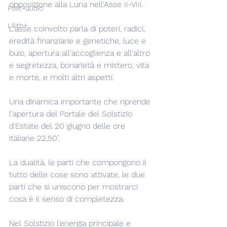
opposizione alla Luna nell'Asse II-VIII.
Post+audio
Lilith+
L'asse coinvolto parla di poteri, radici, 
eredità finanziarie e genetiche, luce e 
buio, apertura all'accoglienza e all'altro 
e segretezza, bonarietà e mistero, vita 
e morte, e molti altri aspetti.
Una dinamica importante che riprende 
l'apertura del Portale del Solstizio 
d'Estate del 20 giugno delle ore 
italiane 22,50'.
La dualità, le parti che compongono il 
tutto delle cose sono attivate, le due 
parti che si uniscono per mostrarci 
cosa è il senso di completezza.
Nel Solstizio l'energia principale e 