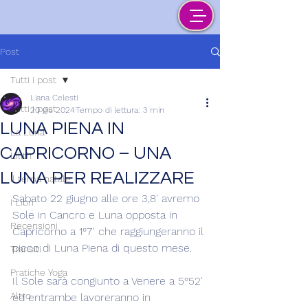
Post
Tutti i post
Liana Celesti
Tutti i post
20 giu 2024
Tempo di lettura: 3 min
LUNA PIENA IN
La Luna
CAPRICORNO – UNA
Lilith
LUNA PER REALIZZARE
Il tema natale
Sabato 22 giugno alle ore 3,8' avremo 
I Libri
Sole in Cancro e Luna opposta in 
Recensioni
Capricorno a 1°7' che raggiungeranno il 
picco di Luna Piena di questo mese.
Transiti
Pratiche Yoga
Il Sole sarà congiunto a Venere a 5°52' 
Altro
ed entrambe lavoreranno in 